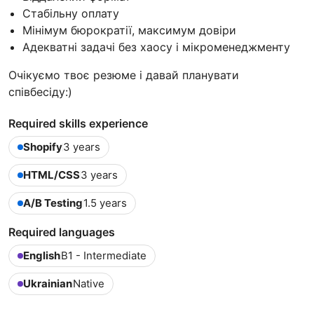
Стабільну оплату
Мінімум бюрократії, максимум довіри
Адекватні задачі без хаосу і мікроменеджменту
Очікуємо твоє резюме і давай планувати
співбесіду:)
Required skills experience
Shopify
3 years
HTML/CSS
3 years
A/B Testing
1.5 years
Required languages
English
B1 - Intermediate
Ukrainian
Native