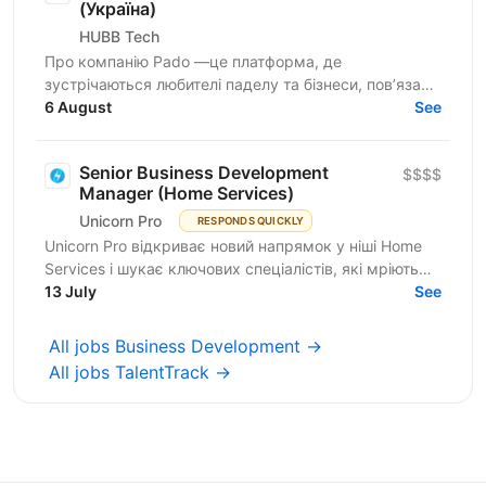
(Україна)
HUBB Tech
Про компанію Pado —це платформа, де
зустрічаються любителі паделу та бізнеси, пов’язані
з цією грою. Ми створюємо простір для розвитку
6 August
See
спільноти, партнерств...
Senior Business Development
$$$$
Manager (Home Services)
Unicorn Pro
RESPONDS QUICKLY
Unicorn Pro відкриває новий напрямок у ніші Home
Services і шукає ключових спеціалістів, які мріють
побудувати іноваційний performance-based продукт,
13 July
See
пліч...
All jobs Business Development →
All jobs TalentTrack →