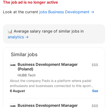
The job ad is no longer active
Look at the current
jobs Business Development →
📊
Average salary range of similar jobs in
analytics →
Similar jobs
Business Development Manager
$$$
(Poland)
HUBB Tech
About the company Pado is a platform where padel
enthusiasts and businesses connected to this sport
meet. We create a space for community growth,...
6 August
See
Business Development Manager
$$$