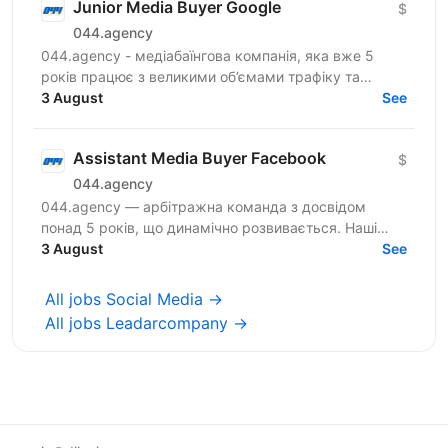
Junior Media Buyer Google
$
044.agency
044.agency - медіабаїнгова компанія, яка вже 5
років працює з великими об’ємами трафіку та
топовими оферами ринку. За цей час змогли
3 August
See
побудувати процеси...
Assistant Media Buyer Facebook
$
044.agency
044.agency — арбітражна команда з досвідом
понад 5 років, що динамічно розвивається. Наші
співробітники — наша головна цінність, тому ми
3 August
See
створюємо всі...
All jobs Social Media →
All jobs Leadarcompany →