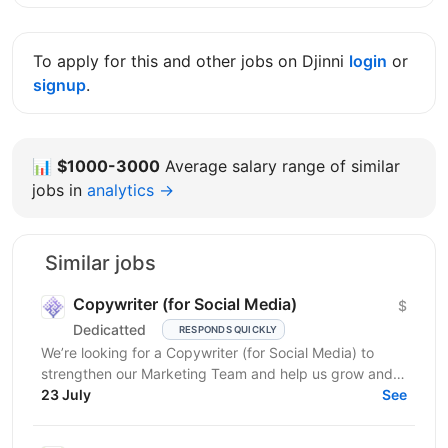
To apply for this and other jobs on Djinni
login
or
signup
.
📊
$1000-3000
Average salary range of similar
jobs in
analytics →
Similar jobs
Copywriter (for Social Media)
$
Dedicatted
RESPONDS QUICKLY
We’re looking for a Copywriter (for Social Media) to
strengthen our Marketing Team and help us grow and
23 July
prosper! Location: Ukraine preferred, fully...
See