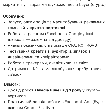
маркетингу. І зараз ми шукаємо media buyer (crypto)
Обовʼязки:
Запуск, оптимізація та масштабування рекламних
кампаній у
крипто-вертикалі
Робота з трафіком (Facebook / Google / інші
джерела — залежно від досвіду)
Аналіз показників, оптимізація CPA, ROI, ROAS
Тестування креативів, аудиторій, звʼязок з
дизайнерами та копірайтерами
Робота з трекерами, аналітикою, звітність
Дотримання KPI та масштабування прибуткових
звʼязок
Вимоги:
Досвід роботи
Media Buyer від 1 року
у crypto-
вертикалі
Практичний досвід роботи з Facebook Ads (буде
плюсом Google / native)