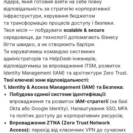
лідера, який готовий взяти на себе повну
відповідальність за стратегію корпоративної
інфраструктури, керування бюджетом
та трансформацію процесів доступу і безпеки.
Твоя місія — побудувати
scalable & secure
середовище, де технології допомагають бізнесу
бігти швидко, а не створюють бар’єри.
Ти керуватимеш командою системних
адміністраторів та HelpDesk-інженерів,
відповідатимеш за впровадження ITSM, розвиток
Identity Management (IAM) та архітектури Zero Trust.
Твої ключові зони відповідальності:
1. Identity & Access Management (IAM) та Безпека:
Побудова єдиної системи ідентифікації:
впровадження та розвиток
IAM-стратегії
(на базі
Okta або Google Identity). Налаштування SSO, MFA
та політик доступу до корпоративних ресурсів;
Впровадження ZTNA (Zero Trust Network
Access):
перехід від класичних VPN до сучасних