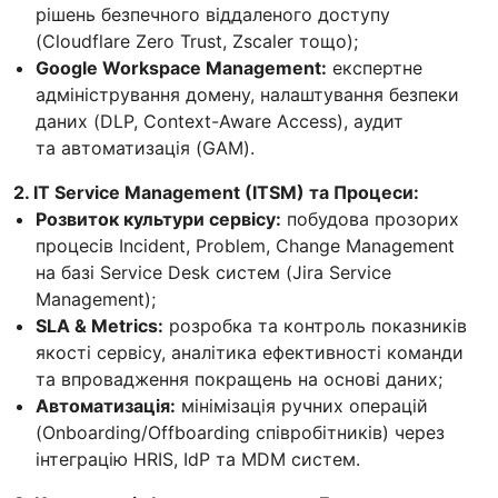
рішень безпечного віддаленого доступу
(Cloudflare Zero Trust, Zscaler тощо);
Google Workspace Management:
експертне
адміністрування домену, налаштування безпеки
даних (DLP, Context-Aware Access), аудит
та автоматизація (GAM).
2. IT Service Management (ITSM) та Процеси:
Розвиток культури сервісу:
побудова прозорих
процесів Incident, Problem, Change Management
на базі Service Desk систем (Jira Service
Management);
SLA & Metrics:
розробка та контроль показників
якості сервісу, аналітика ефективності команди
та впровадження покращень на основі даних;
Автоматизація:
мінімізація ручних операцій
(Onboarding/Offboarding співробітників) через
інтеграцію HRIS, IdP та MDM систем.