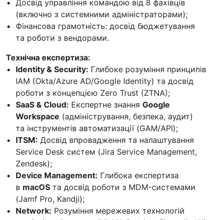
Досвід управління командою від 8 фахівців
(включно з системними адміністраторами);
Фінансова грамотність: досвід бюджетування
та роботи з вендорами.
Технічна експертиза:
Identity & Security:
Глибоке розуміння принципів
IAM (Okta/Azure AD/Google Identity) та досвід
роботи з концепцією Zero Trust (ZTNA);
SaaS & Cloud:
Експертне знання
Google
Workspace
(адміністрування, безпека, аудит)
та інструментів автоматизації (GAM/API);
ITSM:
Досвід впровадження та налаштування
Service Desk систем (Jira Service Management,
Zendesk);
Device Management:
Глибока експертиза
в
macOS
та досвід роботи з MDM-системами
(Jamf Pro, Kandji);
Network:
Розуміння мережевих технологій