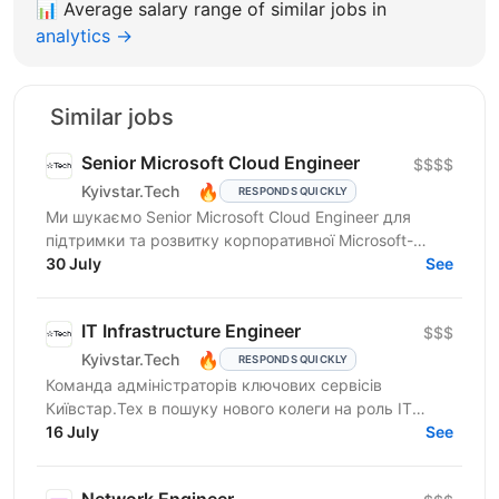
📊
Average salary range of similar jobs in
analytics →
Similar jobs
Senior Microsoft Cloud Engineer
$$$$
🔥
Kyivstar.Tech
RESPONDS QUICKLY
Ми шукаємо Senior Microsoft Cloud Engineer для
підтримки та розвитку корпоративної Microsoft-
екосистеми, автоматизації процесів та вирішення
30 July
See
складних...
IT Infrastructure Engineer
$$$
🔥
Kyivstar.Tech
RESPONDS QUICKLY
Команда адміністраторів ключових сервісів
Київстар.Тех в пошуку нового колеги на роль IT
Infrastructure Engineer. Що ти будеш робити
16 July
See
Розробляти...
Network Engineer