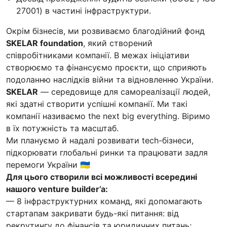
27001) в частині інфраструктури.
Окрім бізнесів, ми розвиваємо благодійний фонд
SKELAR foundation
, який створений
співробітниками компанії. В межах ініціативи
створюємо та фінансуємо проєкти, що сприяють
подоланню наслідків війни та відновленню України.
SKELAR
— середовище для самореалізації людей,
які здатні створити успішні компанії. Ми такі
компанії називаємо the next big everything. Віримо
в їх потужність та масштаб.
Ми плануємо й надалі розвивати tech-бізнеси,
підкорювати глобальні ринки та працювати задля
перемоги України 🇺🇦
Для цього створили всі можливості всередині
нашого venture builder’a:
— 8 інфраструктурних команд, які допомагають
стартапам закривати будь-які питання: від
рекрутингу до фінансів та юридичних питань;