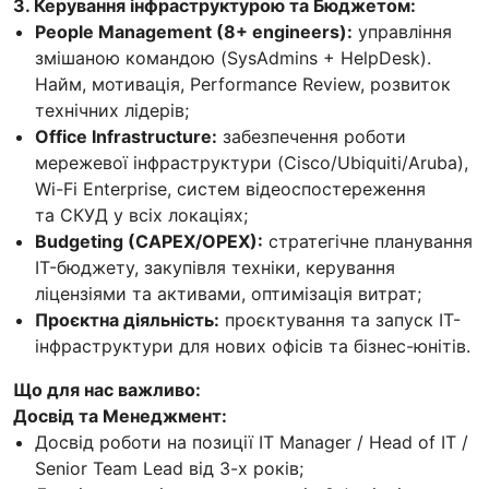
3. Керування інфраструктурою та Бюджетом:
People Management (8+ engineers):
управління
змішаною командою (SysAdmins + HelpDesk).
Найм, мотивація, Performance Review, розвиток
технічних лідерів;
Office Infrastructure:
забезпечення роботи
мережевої інфраструктури (Cisco/Ubiquiti/Aruba),
Wi-Fi Enterprise, систем відеоспостереження
та СКУД у всіх локаціях;
Budgeting (CAPEX/OPEX):
стратегічне планування
IT-бюджету, закупівля техніки, керування
ліцензіями та активами, оптимізація витрат;
Проєктна діяльність:
проєктування та запуск IT-
інфраструктури для нових офісів та бізнес-юнітів.
Що для нас важливо:
Досвід та Менеджмент:
Досвід роботи на позиції IT Manager / Head of IT /
Senior Team Lead від 3-х років;