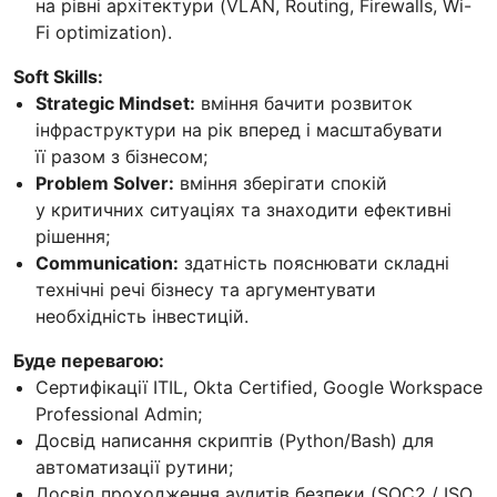
на рівні архітектури (VLAN, Routing, Firewalls, Wi-
Fi optimization).
Soft Skills:
Strategic Mindset:
вміння бачити розвиток
інфраструктури на рік вперед і масштабувати
її разом з бізнесом;
Problem Solver:
вміння зберігати спокій
у критичних ситуаціях та знаходити ефективні
рішення;
Communication:
здатність пояснювати складні
технічні речі бізнесу та аргументувати
необхідність інвестицій.
Буде перевагою:
Сертифікації ITIL, Okta Certified, Google Workspace
Professional Admin;
Досвід написання скриптів (Python/Bash) для
автоматизації рутини;
Досвід проходження аудитів безпеки (SOC2 / ISO