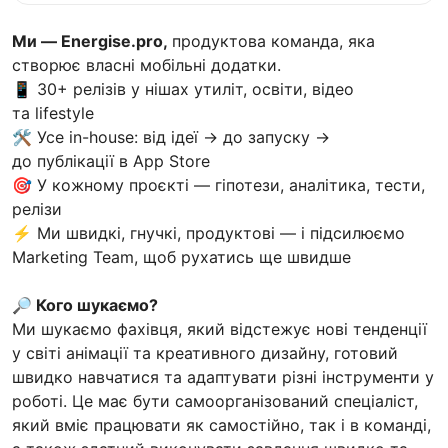
Ми — Energise.pro,
продуктова команда, яка
створює власні мобільні додатки.
📱 30+ релізів у нішах утиліт, освіти, відео
та lifestyle
🛠️ Усе in-house: від ідеї → до запуску →
до публікації в App Store
🎯 У кожному проєкті — гіпотези, аналітика, тести,
релізи
⚡ Ми швидкі, гнучкі, продуктові — і підсилюємо
Marketing Team, щоб рухатись ще швидше
🔎 Кого шукаємо?
Ми шукаємо фахівця, який відстежує нові тенденції
у світі анімації та креативного дизайну, готовий
швидко навчатися та адаптувати різні інструменти у
роботі. Це має бути самоорганізований спеціаліст,
який вміє працювати як самостійно, так і в команді,