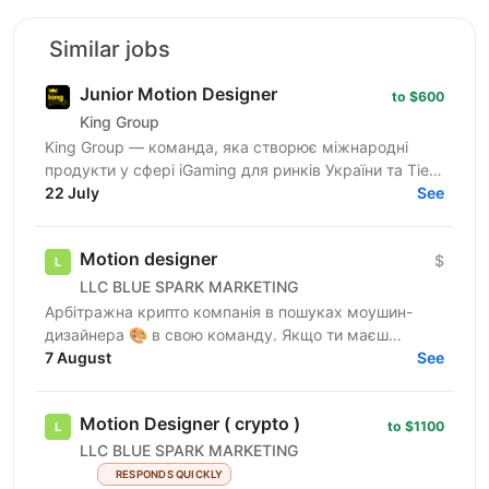
Similar jobs
Junior Motion Designer
to $600
King Group
King Group — команда, яка створює міжнародні
продукти у сфері iGaming для ринків України та Tier-
1. Наші маркетингові команди щодня запускають
22 July
See
сотні...
Motion designer
$
LLC BLUE SPARK MARKETING
Арбітражна крипто компанія в пошуках моушин-
дизайнера 🎨 в свою команду. Якщо ти маєш
навички роботи з Adobe Premiere Pro, After Effects та
7 August
See
Photoshop,...
Motion Designer ( crypto )
to $1100
LLC BLUE SPARK MARKETING
RESPONDS QUICKLY