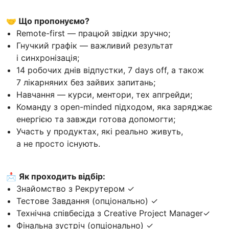
🤝 Що пропонуємо?
Remote-first — працюй звідки зручно;
Гнучкий графік — важливий результат
і синхронізація;
14 робочих днів відпустки, 7 days off, а також
7 лікарняних без зайвих запитань;
Навчання — курси, ментори, тех апгрейди;
Команду з open-minded підходом, яка заряджає
енергією та завжди готова допомогти;
Участь у продуктах, які реально живуть,
а не просто існують.
📩
Як проходить відбір:
Знайомство з Рекрутером ✓
Тестове Завдання (опціонально) ✓
Технічна співбесіда з Сreative Рroject Мanager✓
Фінальна зустріч (опціонально) ✓