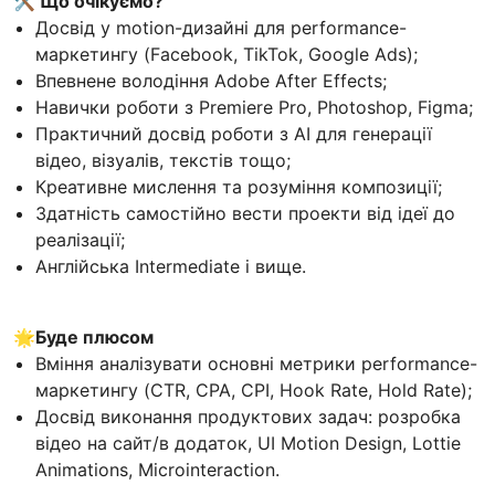
🛠️ Що очікуємо?
Досвід у motion-дизайні для performance-
маркетингу (Facebook, TikTok, Google Ads);
Впевнене володіння Adobe After Effects;
Навички роботи з Premiere Pro, Photoshop, Figma;
Практичний досвід роботи з АІ для генерації
відео, візуалів, текстів тощо;
Креативне мислення та розуміння композиції;
Здатність самостійно вести проекти від ідеї до
реалізації;
Англійська Intermediate і вище.
🌟Буде плюсом
Вміння аналізувати основні метрики performance-
маркетингу (CTR, СPA, CPI, Hook Rate, Hold Rate);
Досвід виконання продуктових задач: розробка
відео на сайт/в додаток, UI Motion Design, Lottie
Animations, Microinteraction.