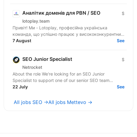
маркетингових...
Аналітик доменів для PBN / SEO
$
lotoplay.team
Привіт! Ми - Lotoplay, професійна українська
команда, що успішно працює у висококонкурентних
нішах. Ми нерозривно пов’язані з affiliate
7 August
See
маркетингом з 2018...
SEO Junior Specialist
$
Netrocket
About the role We're looking for an SEO Junior
Specialist to support one of our senior SEO team
members with day-to-day operational tasks. You don't
22 July
See
need to...
All jobs SEO →
All jobs Mettevo →