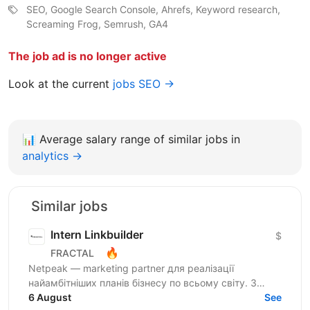
SEO, Google Search Console, Ahrefs, Keyword research,
Screaming Frog, Semrush, GA4
The job ad is no longer active
Look at the current
jobs SEO →
📊
Average salary range of similar jobs in
analytics →
Similar jobs
Intern Linkbuilder
$
🔥
FRACTAL
Netpeak — marketing partner для реалізації
найамбітніших планів бізнесу по всьому світу. З
Netpeak можна більше. Агенція надає повний спектр
6 August
See