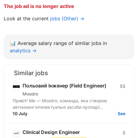
The job ad is no longer active
Look at the current
jobs (Other) →
📊
Average salary range of similar jobs in
analytics →
Similar jobs
Польовий Інженер (Field Engineer)
$$
Moodro
Привіт! Ми — Moodro, команда, яка створює
автономні інтелектуальні засоби протидії
безпілотникам. Наша мета — захищати життя
10 July
See
військових і давати перевагу на...
Clinical Design Engineer
$