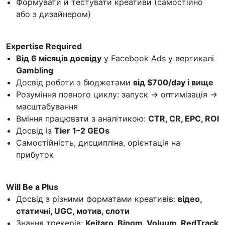
Формувати й тестувати креативи (самостійно
або з дизайнером)
Expertise Required
Від 6 місяців досвіду
у Facebook Ads у вертикалі
Gambling
Досвід роботи з бюджетами
від $700/day і вище
Розуміння повного циклу: запуск → оптимізація →
масштабування
Вміння працювати з аналітикою:
CTR, CR, EPC, ROI
Досвід із
Tier 1–2 GEOs
Самостійність, дисципліна, орієнтація на
прибуток
Will Be a Plus
Досвід з різними форматами креативів:
відео,
статичні, UGC, мотив, слоти
Знання трекерів:
Keitaro, Binom, Voluum, RedTrack