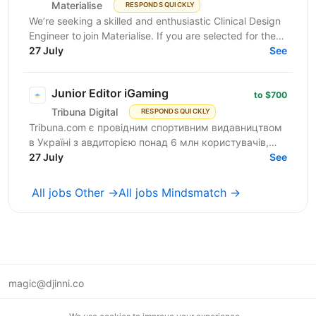
Materialise
RESPONDS QUICKLY
We’re seeking a skilled and enthusiastic Clinical Design
Engineer to join Materialise. If you are selected for the
job, you will need to undergo thorough...
27 July
See
Junior Editor iGaming
to $700
Tribuna Digital
RESPONDS QUICKLY
Tribuna.com є провідним спортивним видавництвом
в Україні з авдиторією понад 6 млн користувачів,
яка продовжує зростати. Разом з авдиторією
27 July
See
зростає і наша...
All jobs Other →
All jobs Mindsmatch →
magic@djinni.co
Terms of Use