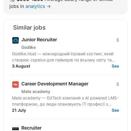
jobs in
analytics →
Similar jobs
Junior Recruiter
$
Godlike
Godlike.Host — міжнародний ігровий хостинг, який
створює сервіси для геймерів по всьому світу та
розвиває глобальну спільноту. Ми ростемо,
3 August
See
запускаємо нові...
Career Development Manager
$
Mate academy
Mate academy — EdTech компанія з AI powered LMS-
платформою, де люди опановують IT-професії з
нуля. 🤘 6000+ випускників змінили свою кар’єру й
21 July
See
успішно...
Recruiter