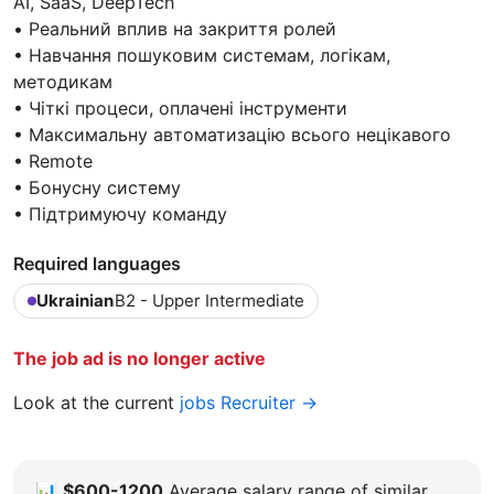
AI, SaaS, DeepTech
• Реальний вплив на закриття ролей
• Навчання пошуковим системам, логікам,
методикам
• Чіткі процеси, оплачені інструменти
• Максимальну автоматизацію всього нецікавого
• Remote
• Бонусну систему
• Підтримуючу команду
Required languages
Ukrainian
B2 - Upper Intermediate
The job ad is no longer active
Look at the current
jobs Recruiter →
📊
$600-1200
Average salary range of similar