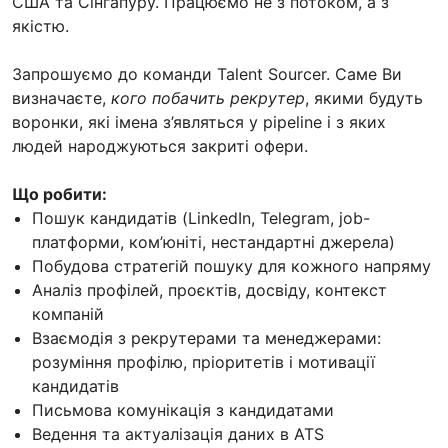
США та Сінгапуру. Працюємо не з потоком, а з
якістю.
Запрошуємо до команди Talent Sourcer. Саме Ви
визначаєте,
кого побачить рекрутер
, якими будуть
воронки, які імена з’являться у pipeline і з яких
людей народжуються закриті офери.
Що робити:
Пошук кандидатів (LinkedIn, Telegram, job-
платформи, ком’юніті, нестандартні джерела)
Побудова стратегій пошуку для кожного напряму
Аналіз профілей, проєктів, досвіду, контекст
компаній
Взаємодія з рекрутерами та менеджерами:
розуміння профілю, пріоритетів і мотивації
кандидатів
Письмова комунікація з кандидатами
Ведення та актуалізація даних в ATS