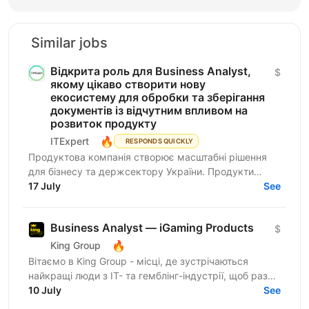
Similar jobs
Відкрита роль для ​​Business Analyst,
$
якому цікаво створити нову
екосистему для обробки та зберігання
документів із відчутним впливом на
розвиток продукту
🔥
ITExpert
RESPONDS QUICKLY
Продуктова компанія створює масштабні рішення
для бізнесу та держсектору України. Продукти
критично важливі для цифрової інфраструктури
17 July
See
країни. Про...
Business Analyst — iGaming Products
$
🔥
King Group
Вітаємо в King Group - місці, де зустрічаються
найкращі люди з IT- та гемблінг-індустрії, щоб разом
робити дивовижні речі. Ми оперуємо численними
10 July
See
проєктами...