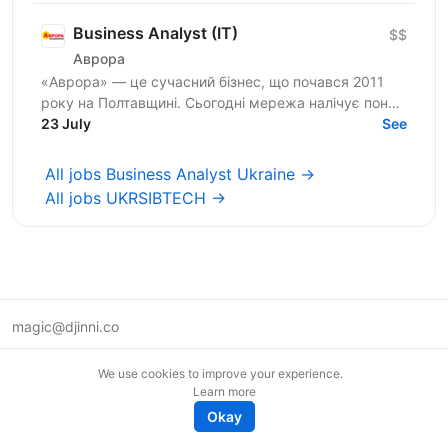
Business Analyst (IT)
$$
Аврора
«Аврора» — це сучасний бізнес, що почався 2011
року на Полтавщині. Сьогодні мережа налічує понад
1800 магазинів, 4 офіси підтримки та 6 логістичних
23 July
See
хабів в...
All jobs Business Analyst Ukraine →
All jobs UKRSIBTECH →
magic@djinni.co
Terms of Use
We use cookies to improve your experience.
Suggest an idea
Learn more
Remote tech jobs in Europe
Okay