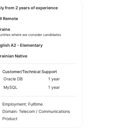
nly from 2 years of experience
ll Remote
raine
untries where we consider candidates
nglish A2 - Elementary
krainian Native
Customer/Technical Support
Oracle DB
1 year
MySQL
1 year
Employment: Fulltime
Domain: Telecom / Communications
Product