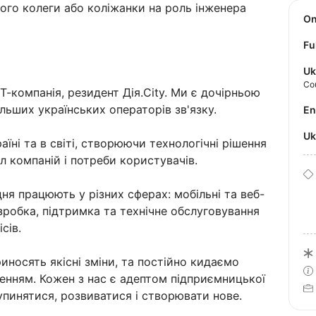
ого колеги або коліжанки на роль інженера
O
Fu
Uk
Co
 ІТ-компанія, резидент Дія.City. Ми є дочірньою
ільших українських операторів зв'язку.
E
U
аїні та в світі, створюючи технологічні рішення
ал компаній і потреби користувачів.
ня працюють у різних сферах: мобільні та веб-
зробка, підтримка та технічне обслуговування
ісів.
риносять якісні зміни, та постійно кидаємо
енням. Кожен з нас є адептом підприємницької
зупинятися, розвиватися і створювати нове.