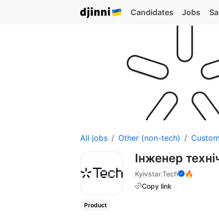
Candidates
Jobs
Sa
All jobs
Other (non-tech)
Custom
Інженер техні
Kyivstar.Tech
🔥
Copy link
Product