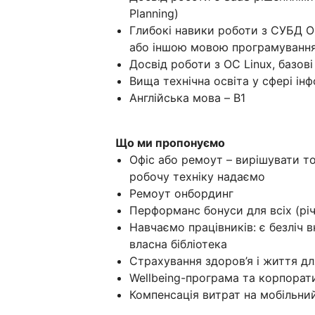
Planning)
Глибокі навики роботи з СУБД Or
або іншою мовою програ
Досвід роботи з ОС Linux, базов
Вища технічна освіта у сфері ін
Англійська мова – B1
Що ми пропонуємо
Офіс або ремоут – вирішувати т
робочу техніку надаємо
Ремоут онбординг
Перформанс бонуси для всіх (річ
Навчаємо працівників: є безліч в
власна бібліотека
Страхування здоров’я і життя д
Wellbeing-програма та корпора
Компенсація витрат на мобільни