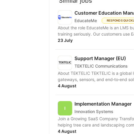
Similar jobs
Customer Education Man
EducateMe
RESPONDS QUICK
About the role EducateMe is an LMS b
training seriously. Our customers use 
23 July
Support Manager (EU)
TEKTELIC Communications
About TEKTELIC TEKTELIC is a global l
gateways, sensors, and end‑to‑end soluti
4 August
Implementation Manager
Innovation Systems
Join a Growing SaaS Company Transfor
helping tree care and landscaping com
4 August