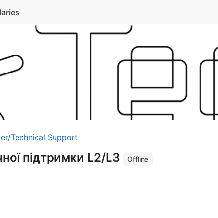
laries
er/Technical Support
чної підтримки L2/L3
Offline