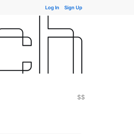
Log In
Sign Up
$$