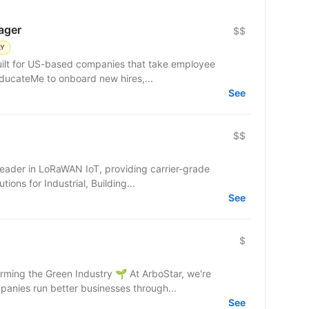
ager
$$
LY
uilt for US-based companies that take employee
EducateMe to onboard new hires,...
See
$$
eader in LoRaWAN IoT, providing carrier-grade
ons for Industrial, Building...
See
$
ming the Green Industry 🌱 At ArboStar, we're
panies run better businesses through...
See