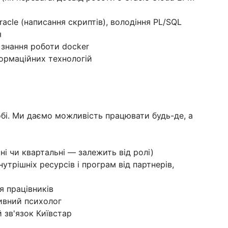
acle (написання скриптів), володіння PL/SQL
мування
і знання роботи docker
формаційних технологій
обі. Ми даємо можливість працювати будь-де, а
ні чи квартальні — залежить від ролі)
нутрішніх ресурсів і програм від партнерів,
ля працівників
тивний психолог
й зв'язок Київстар