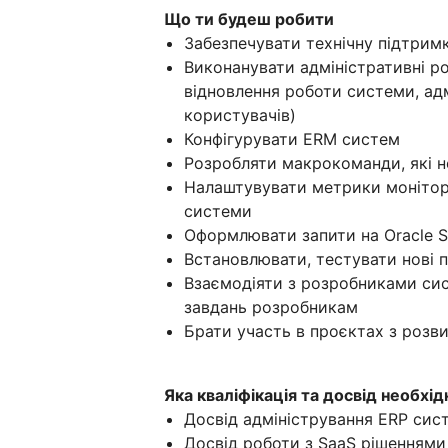
Що ти будеш робити
Забезпечувати технічну підтрим
Виконанувати адміністративні ро
відновлення роботи системи, ад
користувачів)
Конфігурувати ERM систем
Розробляти макрокоманди, які не
Налаштувувати метрики монітор
системи
Оформлювати запити на Oracle S
Встановлювати, тестувати нові п
Взаємодіяти з розробниками си
завдань розробникам
Брати участь в проєктах з розв
Яка кваліфікація та досвід необхід
Досвід адміністрування ERP сист
Досвід роботи з SaaS рішеннями 