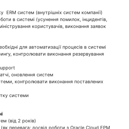
ку ERM систем (внутрішніх систем компанії)
боти в системі (усунення помилок, інцидентів,
міністрування користувачів, виконання заявок
обхідні для автоматизації процесів в системі
ингу, контролювати виконання резервування
upport
атчі, оновлення систем
стеми, контролювати виконання поставлених
итку системи
ні
ем (від 2 років)
(як перевага: досвід роботи з Oracle Cloud EPM