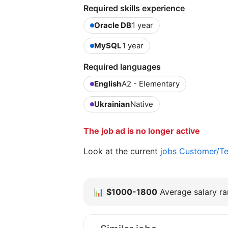
Required skills experience
Oracle DB
1 year
MySQL
1 year
Required languages
English
A2 - Elementary
Ukrainian
Native
The job ad is no longer active
Look at the current
jobs Customer/Te
📊
$1000-1800
Average salary ran