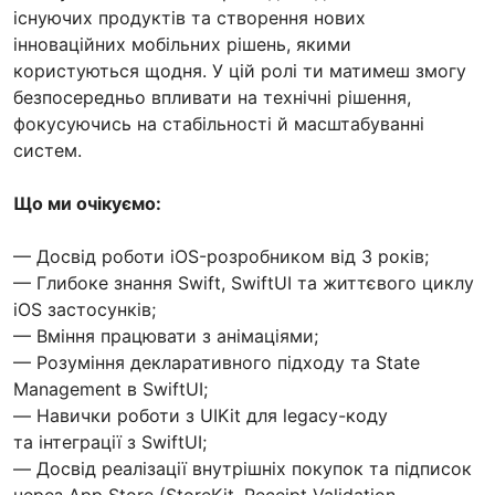
існуючих продуктів та створення нових
інноваційних мобільних рішень, якими
користуються щодня. У цій ролі ти матимеш змогу
безпосередньо впливати на технічні рішення,
фокусуючись на стабільності й масштабуванні
систем.
Що ми очікуємо:
— Досвід роботи iOS-розробником від 3 років;
— Глибоке знання Swift, SwiftUI та життєвого циклу
iOS застосунків;
— Вміння працювати з анімаціями;
— Розуміння декларативного підходу та State
Management в SwiftUI;
— Навички роботи з UIKit для legacy-коду
та інтеграції з SwiftUI;
— Досвід реалізації внутрішніх покупок та підписок
через App Store (StoreKit, Receipt Validation,