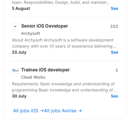
team. Responsibilities: Design, build, and maintain
efficient, reusable, and reliable code. Identify...
5 August
See
Senior iOS Developer
$$$
Archysoft
About Archysoft Archysoft is a software development
company with over 10 years of experience delivering
solutions to clients across the United States and...
20 July
See
Trainee iOS developer
$
Cloud Works
Requirements: Basic knowledge and understanding of
programming Basic knowledge and understanding of
OOP Basic knowledge of Swift Basic knowledge of...
30 July
See
All jobs iOS →
All jobs Avirise →