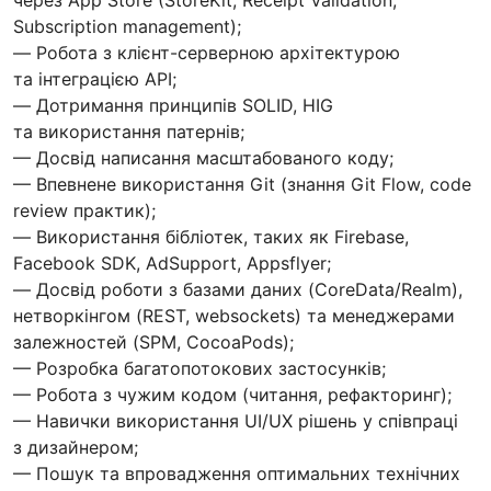
Subscription management);
— Робота з клієнт-серверною архітектурою
та інтеграцією API;
— Дотримання принципів SOLID, HIG
та використання патернів;
— Досвід написання масштабованого коду;
— Впевнене використання Git (знання Git Flow, code
review практик);
— Використання бібліотек, таких як Firebase,
Facebook SDK, AdSupport, Appsflyer;
— Досвід роботи з базами даних (CoreData/Realm),
нетворкінгом (REST, websockets) та менеджерами
залежностей (SPM, CocoaPods);
— Розробка багатопотокових застосунків;
— Робота з чужим кодом (читання, рефакторинг);
— Навички використання UI/UX рішень у співпраці
з дизайнером;
— Пошук та впровадження оптимальних технічних