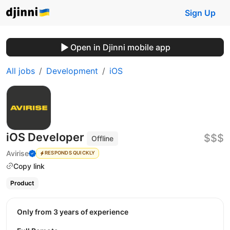
Sign Up
Open in Djinni mobile app
All jobs
Development
iOS
іOS Developer
$$$
Offline
Avirise
RESPONDS QUICKLY
Copy link
Product
Only from 3 years of experience