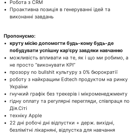
Робота з CRM
Проактивна позиція в генеруванні ідей та
виконанні завдань
Пропонуємо:
круту місію допомогти будь-кому будь-де
побудувати успішну кар'єру завдяки навчанню
можливість впливати на те, як і що ми робимо, а
не просто “виконувати КРІ”
прозору no bullshit культуру з 0% бюрократії
роботу з найкращим Edtech продуктом на ринку
України
гнучкий графік без трекерів і мікроменеджменту
гідну оплату та регулярні перегляди, співпраця по
Дія.Сіті
техніку Apple
22 дні робочі дні відпустки + держ. вихідні,
безлімітні лікарняні, відпустка для навчання