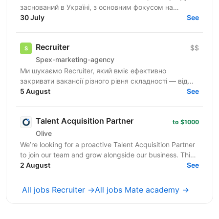
заснований в Україні, з основним фокусом на
SMART-інвестиції. Наша екосистема — це простір,
30 July
See
де ви зможете...
Recruiter
$$
Spex-marketing-agency
Ми шукаємо Recruiter, який вміє ефективно
закривати вакансії різного рівня складності — від
лінійних позицій до нетипових ролей, включаючи
5 August
See
Senior та...
Talent Acquisition Partner
to $1000
Olive
We’re looking for a proactive Talent Acquisition Partner
to join our team and grow alongside our business. This
is not a traditional recruiter role. ...
2 August
See
All jobs Recruiter →
All jobs Mate academy →