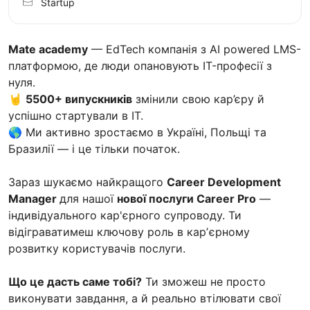
Startup
Mate academy
— EdTech компанія з AI powered LMS-
платформою, де люди опановують IT-професії з
нуля.
🤘
5500+ випускників
змінили свою кар’єру й
успішно стартували в IT.
🌎 Ми активно зростаємо в Україні, Польщі та
Бразилії — і це тільки початок.
Зараз шукаємо найкращого
Career Development
Manager
для нашої
нової послуги Career Pro
—
індивідуального кар'єрного супроводу. Ти
відіграватимеш ключову роль в карʼєрному
розвитку користувачів послуги.
Що це дасть саме тобі?
Ти зможеш не просто
виконувати завдання, а й реально втілювати свої