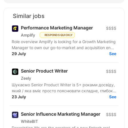
Similar jobs
Performance Marketing Manager
$$$$
Amplify
RESPONDS QUICKLY
Role overview Amplify is looking for a Growth Marketing
Manager to own our go-to-market and acquisition end
to end. This is a hands-on role for someone who...
29 July
See
Senior Product Writer
$$$$
Zeely
Шукаємо Senior Product Writer із 5+ роками досвіду,
який / яка вміє просто пояснювати складне, глибоко
розуміє продукт і створює тексти, що
23 July
See
допомагають...
Senior Influence Marketing Manager
$$$$
WhiteBIT
Description We are the creators of a new fintech era!