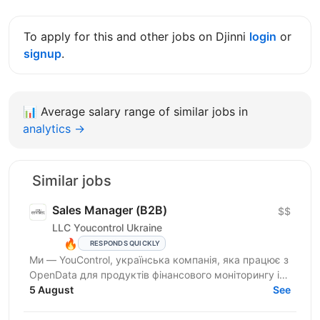
To apply for this and other jobs on Djinni
login
or
signup
.
📊
Average salary range of similar jobs in
analytics →
Similar jobs
Sales Manager (В2В)
$$
LLC Youcontrol Ukraine
🔥
RESPONDS QUICKLY
Ми — YouControl, українська компанія, яка працює з
OpenData для продуктів фінансового моніторингу і
комплаєнсу, а також однойменна аналітична
5 August
See
онлайн-система...