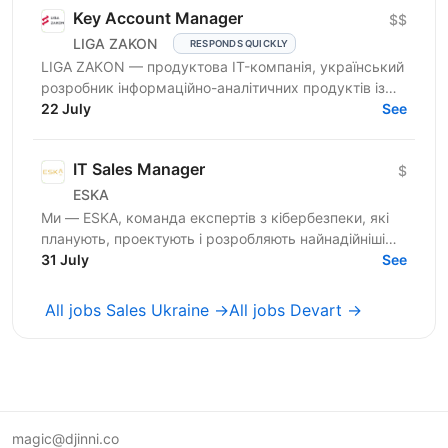
Key Account Manager
$$
LIGA ZAKON
RESPONDS QUICKLY
LIGA ZAKON — продуктова IT-компанія, український
розробник інформаційно-аналітичних продуктів із
30-річною експертизою, потужними можливостями
22 July
See
в обробці...
IT Sales Manager
$
ESKA
Ми — ESKA, команда експертів з кібербезпеки, які
планують, проектують і розробляють найнадійніші
інноваційні рішення з кібербезпеки в Україні. З 2014
31 July
See
року...
All jobs Sales Ukraine →
All jobs Devart →
magic@djinni.co