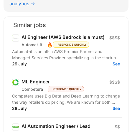
analytics →
Similar jobs
AI Engineer (AWS Bedrock is a must)
$$$$
🔥
Automat-it
RESPONDS QUICKLY
Automat-it is an all-in AWS Premier Partner and
Managed Services Provider specializing in the startup
ecosystem. With over 800 customers and 500+ AWS...
29 July
See
ML Engineer
$$$$
Competera
RESPONDS QUICKLY
Competera uses Big Data and Deep Learning to change
the way retailers do pricing. We are known for both:
cutting-edge math ’under the hood’ and for deep...
28 July
See
AI Automation Engineer / Lead
$$