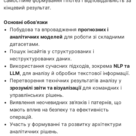
самостійне формування гіпотез і відповідальність за
кінцевий результат.
Основні обов’язки
Побудова та впровадження
прогнозних і
аналітичних моделей
для роботи зі складними
датасетами.
Пошук інсайтів у структурованих і
неструктурованих даних.
Використання сучасних підходів, зокрема
NLP та
LLM
, для аналізу й обробки текстової інформації.
Перетворення технічних результатів аналізу у
зрозумілі звіти та візуалізації
для командних і
управлінських рішень.
Виявлення неочевидних зв’язків і патернів, що
мають вплив на безпеку та ефективність
операцій.
Участь у формуванні та розвитку архітектури
аналітичних рішень.