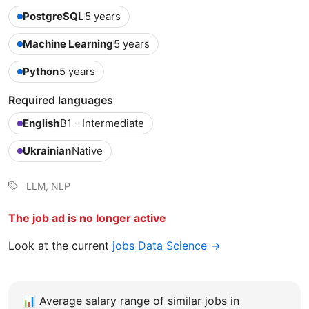
PostgreSQL
5 years
Machine Learning
5 years
Python
5 years
Required languages
English
B1 - Intermediate
Ukrainian
Native
LLM, NLP
The job ad is no longer active
Look at the current
jobs Data Science →
📊
Average salary range of similar jobs in