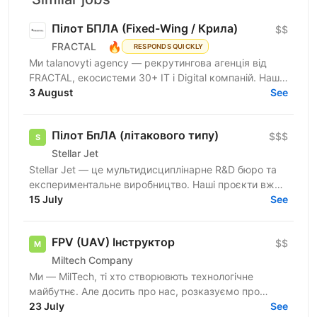
Пілот БПЛА (Fixed-Wing / Крила)
$$
🔥
FRACTAL
RESPONDS QUICKLY
Ми talanovyti agency — рекрутингова агенція від
FRACTAL, екосистеми 30+ IT і Digital компаній. Наш
клієнт — українська mil-tech компанія, що створює...
3 August
See
Пілот БпЛА (літакового типу)
$$$
Stellar Jet
Stellar Jet — це мультидисциплінарне R&D бюро та
експериментальне виробництво. Наші проєкти вже
довели свою ефективність, і ми продовжуємо
15 July
See
активну роботу...
FPV (UAV) Інструктор
$$
Miltech Company
Ми — MilTech, ті хто створювють технологічне
майбутнє. Але досить про нас, розказуємо про
вакансію. Зараз ми шукаємо Інструктора з FPV в
23 July
See