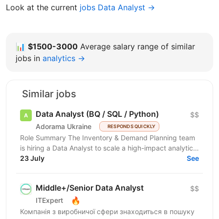
Look at the current
jobs Data Analyst →
📊
$1500-3000
Average salary range of similar
jobs in
analytics →
Similar jobs
Data Analyst (BQ / SQL / Python)
$$
Adorama Ukraine
RESPONDS QUICKLY
Role Summary The Inventory & Demand Planning team
is hiring a Data Analyst to scale a high-impact analytics
roadmap across inventory, in-stock, supply,...
23 July
See
Middle+/Senior Data Analyst
$$
🔥
ITExpert
Компанія з виробничої сфери знаходиться в пошуку