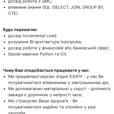
досвід роботи з QMC;
впевнене знання SQL (SELECT, JOIN, GROUP BY,
CTE).
Буде перевагою:
досвід Incremental Load;
розуміння BI‑архітектура hub/spoke;
досвід роботи у фінансовій або банківській сфері;
базові навички Python та Git.
Чому Вам сподобається працювати у нас:
Ми працевлаштовуємо згідно КЗпПУ - у нас Ви
почуватиметеся впевненими у завтрашньому дні;
Ми допомагаємо матеріально у скруті - допомога
завжди є доречною у непрості часи;
Ми страхуємо Ваше здоров'я - Ви
почуватиметеся надійно та спокійно у разі
хвороби;