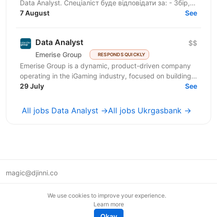
Data Analyst. Спеціаліст буде відповідати за: - Збір,
перевірку та підготовку даних із різних джерел -...
7 August
See
Data Analyst
$$
Emerise Group
RESPONDS QUICKLY
Emerise Group is a dynamic, product-driven company
operating in the iGaming industry, focused on building
high-impact solutions that fuel innovation and...
29 July
See
All jobs Data Analyst →
All jobs Ukrgasbank →
magic@djinni.co
Terms of Use
We use cookies to improve your experience.
Suggest an idea
Learn more
Remote tech jobs in Europe
Okay