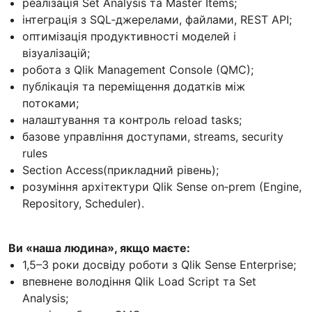
реалізація Set Analysis та Master Items;
інтеграція з SQL‑джерелами, файлами, REST API;
оптимізація продуктивності моделей і
візуалізацій;
робота з Qlik Management Console (QMC);
публікація та переміщення додатків між
потоками;
налаштування та контроль reload tasks;
базове управління доступами, streams, security
rules
Section Access(прикладний рівень);
розуміння архітектури Qlik Sense on‑prem (Engine,
Repository, Scheduler).
Ви «наша людина», якщо маєте:
1,5–3 роки досвіду роботи з Qlik Sense Enterprise;
впевнене володіння Qlik Load Script та Set
Analysis;