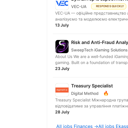
VEC-UA
RESPONDS QUICKLY
VEC-UA — офіційне представництво а
аналізуємо та моделюємо електричні
13 July
Risk and Anti-Fraud Analy
SweepTech iGaming Solutions
About Us We are a well-funded iGaming 
gaming. Built on a foundation of transpa
23 July
Treasury Specialist
🔥
Digital Method
Treasury Specialist Міжнародна група
відповідатиме за управління платіжн
28 July
All jobs Finances →
All jobs Ekas