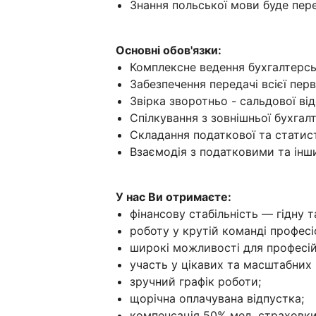
Знання польської мови буде пер
Основні обов'язки:
Комплексне ведення бухгалтерсь
Забезпечення передачі всієї перв
Звірка зворотньо - сальдової від
Спілкування з зовнішньої бухгал
Складання податкової та статист
Взаємодія з податковими та ін
У нас Ви отримаєте:
фінансову стабільність — гідну т
роботу у крутій команді професі
широкі можливості для професій
участь у цікавих та масштабних
зручний графік роботи;
щорічна оплачувана відпустка;
компенсація 50% мед. страховки,