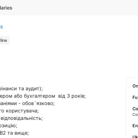
laries
es
line
O
інанси та аудит);
ером або бухгалтером від 3 років;
Fu
аніями - обов`язково;
Co
ого користувача;
Co
 відповідальність;
озицію;
E
 В2 та вище;
U