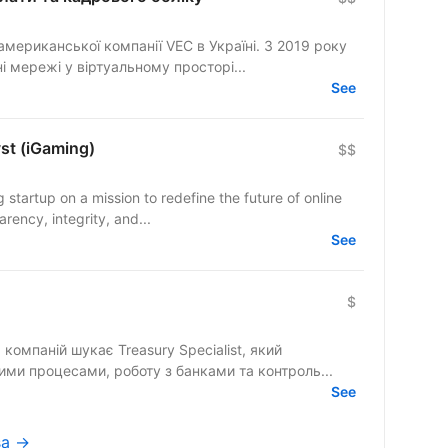
мериканської компанії VEC в Україні. З 2019 року
 мережі у віртуальному просторі...
See
st (iGaming)
$$
startup on a mission to redefine the future of online
rency, integrity, and...
See
$
 компаній шукає Treasury Specialist, який
ими процесами, роботу з банками та контроль...
See
sa →