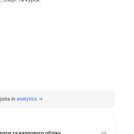
jobs in
analytics →
плати та кадрового обліку
$$