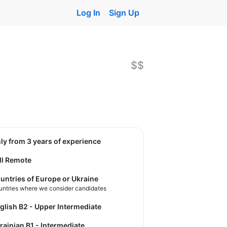
Log In
Sign Up
$$
nly from 3 years of experience
ll Remote
untries of Europe or Ukraine
untries where we consider candidates
nglish B2 - Upper Intermediate
krainian B1 - Intermediate