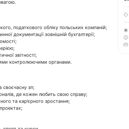
евагою.
кого, податкового обліку польських компаній;
инної документації зовнішній бухгалтерії;
омості;
терією;
ичної звітності;
шими контролюючими органами.
а своєчасну зп;
оналів, де кожен любить свою справу;
ного та кар’єрного зростання;
 проектах;
 спорт та курси.