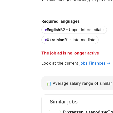
Required languages
English
B2 - Upper Intermediate
Ukrainian
B1 - Intermediate
The job ad is no longer active
Look at the current
jobs Finances →
📊
Average salary range of similar 
Similar jobs
Бухгалтер із заробітної 