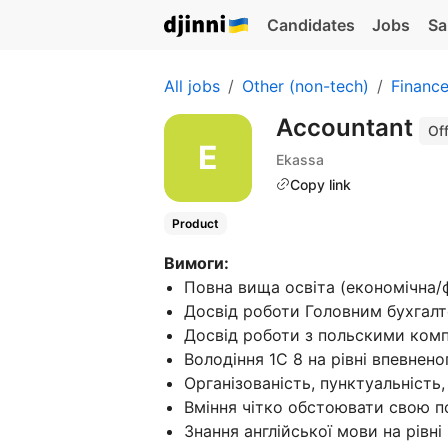
Candidates
Jobs
Sa
All jobs
Other (non-tech)
Financ
Аccountant
Off
Ekassa
Copy link
Product
Вимоги:
Повна вища освіта (економічна/ф
Досвід роботи Головним бухгалт
Досвід роботи з польскими комп
Володіння 1С 8 на рівні впевнен
Організованість, пунктуальність,
Вміння чітко обстоювати свою п
Знання англійської мови на рівні