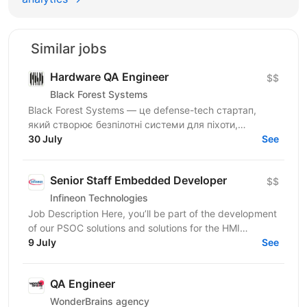
Similar jobs
Hardware QA Engineer
$$
Black Forest Systems
Black Forest Systems — це defense-tech стартап,
який створює безпілотні системи для піхоти,
спроєктовані для реальних бойових умов. Наші
30 July
See
рішення поєднують...
Senior Staff Embedded Developer
$$
Infineon Technologies
Job Description Here, you’ll be part of the development
of our PSOC solutions and solutions for the HMI
systems and lead the projects that will reach your...
9 July
See
QA Engineer
WonderBrains agency