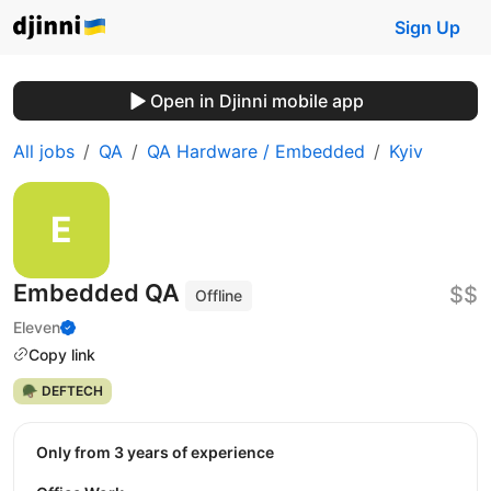
Sign Up
Open in Djinni mobile app
All jobs
QA
QA Hardware / Embedded
Kyiv
Embedded QA
$$
Offline
Eleven
Copy link
🪖 DEFTECH
Only from 3 years of experience