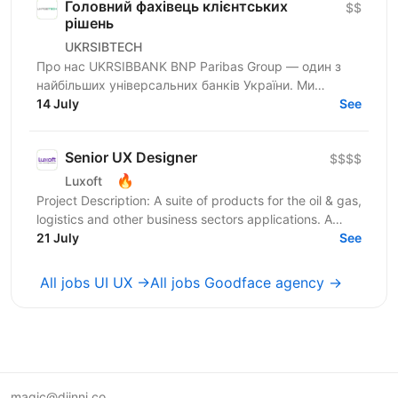
Головний фахівець клієнтських
$$
рішень
UKRSIBTECH
Про нас UKRSIBBANK BNP Paribas Group — один з
найбільших універсальних банків України. Ми
об’єднуємо досвід та креативність у своїй команді,
14 July
See
створюючи...
Senior UX Designer
$$$$
🔥
Luxoft
Project Description: A suite of products for the oil & gas,
logistics and other business sectors applications. A
wide variety of Web, desktop and mobile...
21 July
See
All jobs UI UX →
All jobs Goodface agency →
magic@djinni.co