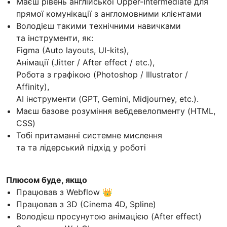
Маєш рівень англійської Upper-Intermediate для
прямої комунікації з англомовними клієнтами
Володієш такими технічними навичками
та інструменти, як:
Figma (Auto layouts, UI-kits),
Анімації (Jitter / After effect / etc.),
Робота з графікою (Photoshop / Illustrator /
Affinity),
AI інструменти (GPT, Gemini, Midjourney, etc.).
Маєш базове розуміння вебдевелопменту (HTML,
CSS)
Тобі притаманні системне мислення
та та лідерський підхід у роботі
Плюсом буде, якщо
Працював з Webflow 👑
Працював з 3D (Cinema 4D, Spline)
Володієш просунутою анімацією (After effect)