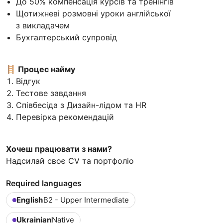
До 50% компенсація курсів та тренінгів
Щотижневі розмовні уроки англійської
з викладачем
Бухгалтерський супровід
🪜 Процес найму
Відгук
Тестове завдання
Співбесіда з Дизайн-лідом та HR
Перевірка рекомендацій
Хочеш працювати з нами?
Надсилай своє CV та портфоліо
Required languages
English
B2 - Upper Intermediate
Ukrainian
Native