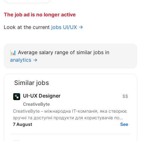
The job ad is no longer active
Look at the current
jobs UI/UX →
📊
Average salary range of similar jobs in
analytics →
Similar jobs
UI-UX Designer
$$
CreativeByte
CreativeByte – міжнародна IT-компанія, яка створює
зручні та доступні продукти для користувачів по
7 August
всьому світу. Ми шукаємо талановитого Middle UI...
See