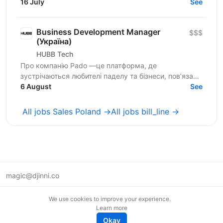
Austria, Switzerland) by identifying new business...
16 July
See
Business Development Manager
$$$
(Україна)
HUBB Tech
Про компанію Pado —це платформа, де
зустрічаються любителі паделу та бізнеси, пов’язані
з цією грою. Ми створюємо простір для розвитку
6 August
See
спільноти, партнерств...
All jobs Sales Poland →
All jobs bill_line →
magic@djinni.co
Terms of Use
We use cookies to improve your experience.
Suggest an idea
Learn more
Remote tech jobs in Europe
Okay