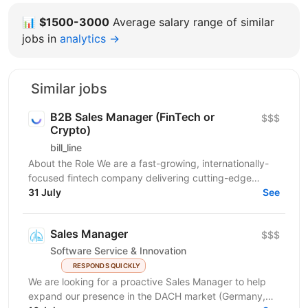
📊
$1500-3000
Average salary range of similar
jobs in
analytics →
Similar jobs
B2B Sales Manager (FinTech or
$$$
Crypto)
bill_line
About the Role We are a fast-growing, internationally-
focused fintech company delivering cutting-edge
crypto processing and payment solutions. As we
31 July
See
expand...
Sales Manager
$$$
Software Service & Innovation
RESPONDS QUICKLY
We are looking for a proactive Sales Manager to help
expand our presence in the DACH market (Germany,