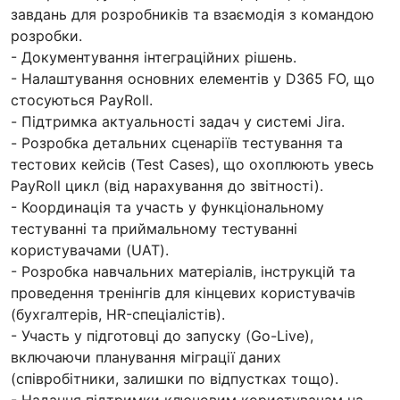
завдань для розробників та взаємодія з командою
розробки.
- Документування інтеграційних рішень.
- Налаштування основних елементів у D365 FO, що
стосуються PayRoll.
- Підтримка актуальності задач у системі Jira.
- Розробка детальних сценаріїв тестування та
тестових кейсів (Test Cases), що охоплюють увесь
PayRoll цикл (від нарахування до звітності).
- Координація та участь у функціональному
тестуванні та приймальному тестуванні
користувачами (UAT).
- Розробка навчальних матеріалів, інструкцій та
проведення тренінгів для кінцевих користувачів
(бухгалтерів, HR-спеціалістів).
- Участь у підготовці до запуску (Go-Live),
включаючи планування міграції даних
(співробітники, залишки по відпустках тощо).
- Надання підтримки ключовим користувачам на