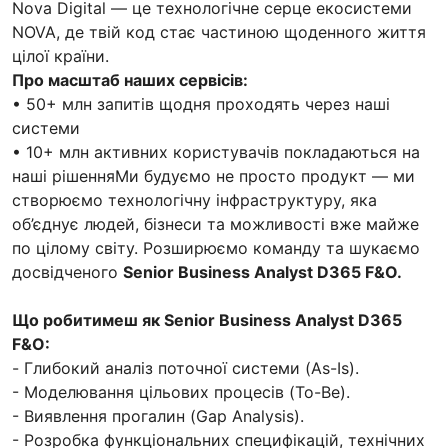
Nova Digital — це технологічне серце екосистеми
NOVA, де твій код стає частиною щоденного життя
цілої країни.
Про масштаб наших сервісів:
• 50+ млн запитів щодня проходять через наші
системи
• 10+ млн активних користувачів покладаються на
наші рішенняМи будуємо не просто продукт — ми
створюємо технологічну інфраструктуру, яка
об’єднує людей, бізнеси та можливості вже майже
по цілому світу. Розширюємо команду та шукаємо
досвідченого
Senior Business Analyst D365 F&O.
Що робитимеш як Senior Business Analyst D365
F&O:
- Глибокий аналіз поточної системи (As-Is).
- Моделювання цільових процесів (To-Be).
- Виявлення прогалин (Gap Analysis).
- Розробка функціональних специфікацій, технічних