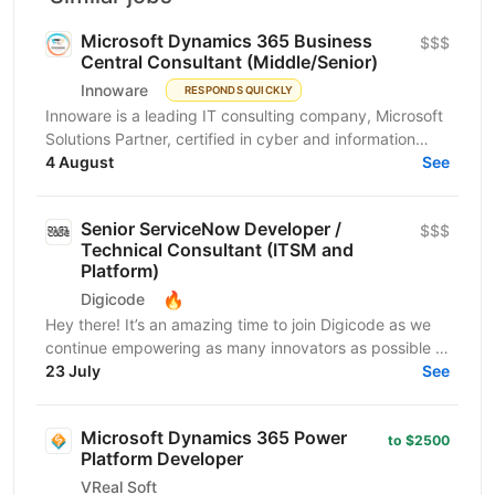
Microsoft Dynamics 365 Business
$$$
Central Consultant (Middle/Senior)
Innoware
RESPONDS QUICKLY
Innoware is a leading IT consulting company, Microsoft
Solutions Partner, certified in cyber and information
security (ISO/IEC 27001). We help businesses...
4 August
See
Senior ServiceNow Developer /
$$$
Technical Consultant (ITSM and
Platform)
🔥
Digicode
Hey there! It’s an amazing time to join Digicode as we
continue empowering as many innovators as possible to
change the world. We deliver outstanding...
23 July
See
Microsoft Dynamics 365 Power
to $2500
Platform Developer
VReal Soft