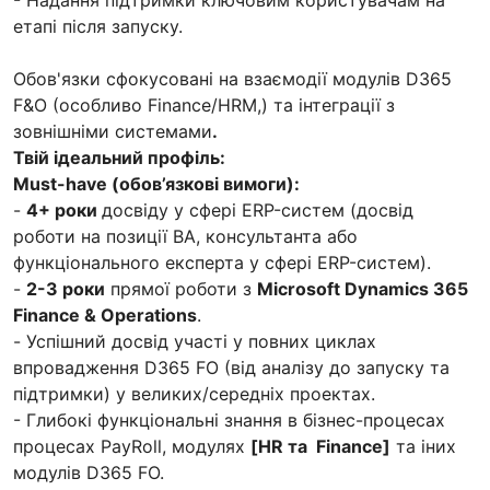
етапі після запуску.
Обов'язки сфокусовані на взаємодії модулів D365
F&O (особливо Finance/HRM,) та інтеграції з
зовнішніми системами
.
Твій ідеальний профіль:
Must-have (обов’язкові вимоги):
-
4+ роки
досвіду у сфері ERP-систем (досвід
роботи на позиції BA, консультанта або
функціонального експерта у сфері ERP-систем).
-
2-3 роки
прямої роботи з
Microsoft Dynamics 365
Finance & Operations
.
- Успішний досвід участі у повних циклах
впровадження D365 FO (від аналізу до запуску та
підтримки) у великих/середніх проектах.
- Глибокі функціональні знання в бізнес-процесах
процесах PayRoll, модулях
[HR та Finance]
та іних
модулів D365 FO.