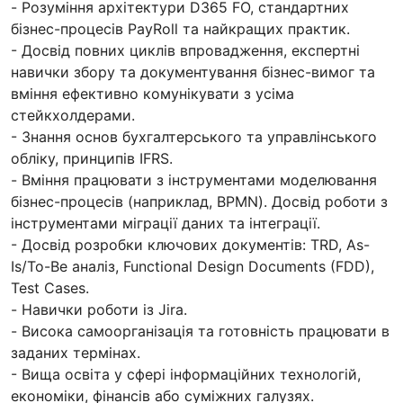
- Розуміння архітектури D365 FO, стандартних
бізнес-процесів PayRoll та найкращих практик.
- Досвід повних циклів впровадження, експертні
навички збору та документування бізнес-вимог та
вміння ефективно комунікувати з усіма
стейкхолдерами.
- Знання основ бухгалтерського та управлінського
обліку, принципів IFRS.
- Вміння працювати з інструментами моделювання
бізнес-процесів (наприклад, BPMN). Досвід роботи з
інструментами міграції даних та інтеграції.
- Досвід розробки ключових документів: TRD, As-
Is/To-Be аналіз, Functional Design Documents (FDD),
Test Cases.
- Навички роботи із Jira.
- Висока самоорганізація та готовність працювати в
заданих термінах.
- Вища освіта у сфері інформаційних технологій,
економіки, фінансів або суміжних галузях.