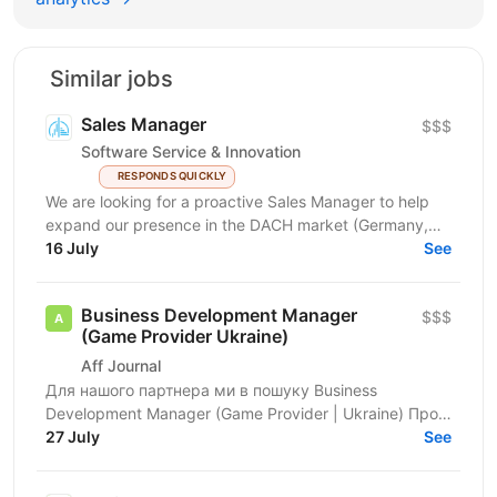
Similar jobs
Sales Manager
$$$
Software Service & Innovation
RESPONDS QUICKLY
We are looking for a proactive Sales Manager to help
expand our presence in the DACH market (Germany,
Austria, Switzerland) by identifying new business...
16 July
See
Business Development Manager
$$$
(Game Provider Ukraine)
Aff Journal
Для нашого партнера ми в пошуку Business
Development Manager (Game Provider | Ukraine) Про
роль Ми шукаємо Business Development Manager,
27 July
See
який стане...