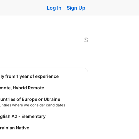
Log In
Sign Up
$
nly from 1 year of experience
mote, Hybrid Remote
untries of Europe or Ukraine
untries where we consider candidates
nglish A2 - Elementary
krainian Native