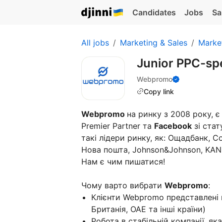
Candidates
Jobs
Sa
All jobs
Marketing & Sales
Marke
Junior PPC-spe
Webpromo
Copy link
Webpromo
на ринку з 2008 року, 
Premier Partner та
Facebook
зі стат
такі лідери ринку, як: Ощадбанк, Cor
Нова пошта, Johnson&Johnson, KAN,
Нам є чим пишатися!
Чому варто вибрати
Webpromo
:
Клієнти Webpromo представлені в
Британія, ОАЕ та інші країни)
Робота в стабільній компанії, як