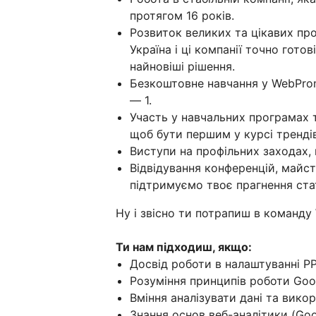
протягом 16 років.
Розвиток великих та цікавих про
Україна і ці компанії точно гото
найновіші рішення.
Безкоштовне навчання у WebPro
— 1.
Участь у навчальних програмах т
щоб бути першим у курсі трендів
Виступи на профільних заходах,
Відвідування конференцій, майст
підтримуємо твоє прагнення ста
Ну і звісно ти потрапиш в команду
Ти нам підходиш, якщо:
Досвід роботи в налаштуванні P
Розуміння принципів роботи Goog
Вміння аналізувати дані та вико
Знання основ веб-аналітики (Goo