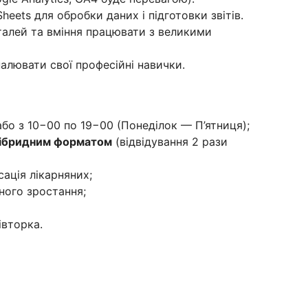
heets для обробки даних і підготовки звітів.
талей та вміння працювати з великими
алювати свої професійні навички.
або з 10−00 по 19−00 (Понеділок — П’ятниця);
гібридним форматом
(відвідування 2 рази
ація лікарняних;
ного зростання;
івторка.