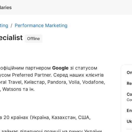
laries
ting
Performance Marketing
cialist
Offline
є офіційним партнером
Google
зі статусом
O
усом Preferred Partner. Серед наших клієнтів
al Travel, Київстар, Pandora, Volia, Vodafone,
Re
 Watsons та ін.
Co
Co
E
 20 країнах (Україна, Казахстан, США,
U
а займає лідируючі позиції на ринку України