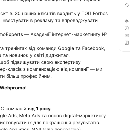
єктів. 30 наших клієнтів входить у ТОП Forbes
ві інвестувати в рекламу та впроваджувати
moExperts — Академії інтернет-маркетингу №
а тренінгах від команди Google та Facebook,
 та новинок у світі диджитал.
 щоб підвищувати свою експертизу.
ер-класів з компенсацією від компанії — ми
ти більш професійним.
Webpromo
!
PC компаній
від 1 року.
le Ads, Meta Ads та основ digital-маркетингу.
ристовувати їх для покращення результатів.
gle Analytics, GA4 буде перевагою).