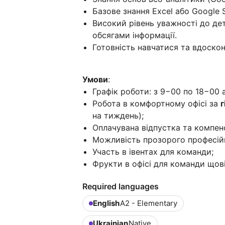
Базове знання Excel або Google S
Високий рівень уважності до де
обсягами інформації.
Готовність навчатися та вдоскон
Умови
:
Графік роботи: з 9−00 по 18−00 
Робота в комфортному офісі за
на тиждень);
Оплачувана відпустка та компенс
Можливість прозорого професій
Участь в івентах для команди;
Фрукти в офісі для команди щов
Required languages
English
A2 - Elementary
Ukrainian
Native