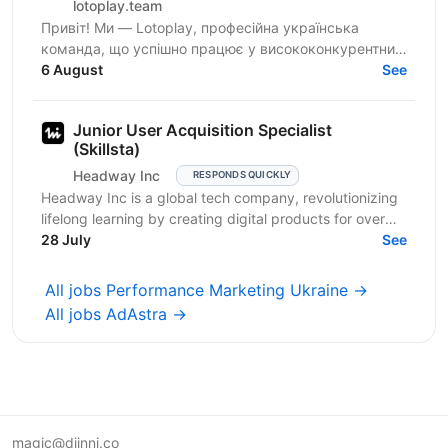
lotoplay.team
Привіт! Ми — Lotoplay, професійна українська
команда, що успішно працює у висококонкурентних
нішах. Ми нерозривно пов’язані з affiliate
6 August
See
маркетингом з 2018...
Junior User Acquisition Specialist
(Skillsta)
Headway Inc
RESPONDS QUICKLY
Headway Inc is a global tech company, revolutionizing
lifelong learning by creating digital products for over
150 million users worldwide. Our mission is to...
28 July
See
All jobs Performance Marketing Ukraine →
All jobs AdAstra →
magic@djinni.co