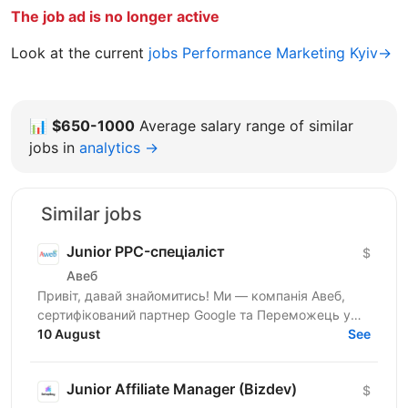
The job ad is no longer active
Look at the current
jobs Performance Marketing Kyiv→
📊
$650-1000
Average salary range of similar
jobs in
analytics →
Similar jobs
Junior PPC-спеціаліст
$
Авеб
Привіт, давай знайомитись! Ми — компанія Авеб,
сертифікований партнер Google та Переможець у
номінації Search Innovation Google Premier Partner
10 August
See
Awards....
Junior Affiliate Manager (Bizdev)
$