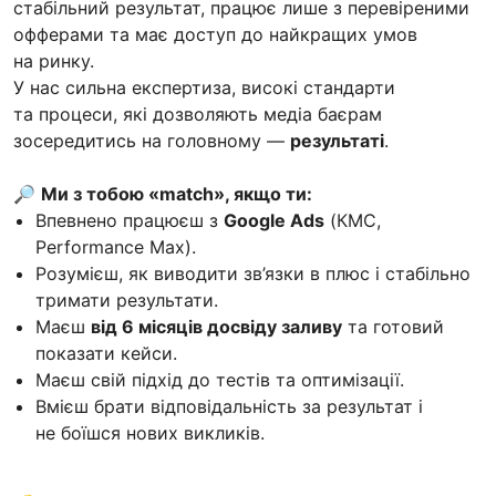
стабільний результат, працює лише з перевіреними
офферами та має доступ до найкращих умов
на ринку.
У нас сильна експертиза, високі стандарти
та процеси, які дозволяють медіа баєрам
зосередитись на головному —
результаті
.
🔎
Ми з тобою «match», якщо ти:
Впевнено працюєш з
Google Ads
(КМС,
Performance Max).
Розумієш, як виводити зв’язки в плюс і стабільно
тримати результати.
Маєш
від 6 місяців досвіду заливу
та готовий
показати кейси.
Маєш свій підхід до тестів та оптимізації.
Вмієш брати відповідальність за результат і
не боїшся нових викликів.