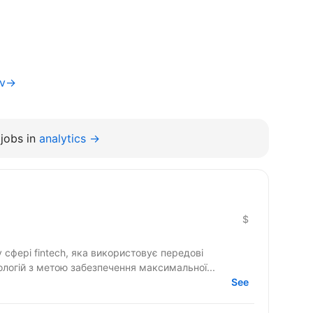
iv→
jobs in
analytics →
$
у сфері fintech, яка використовує передові
ологій з метою забезпечення максимальної...
See