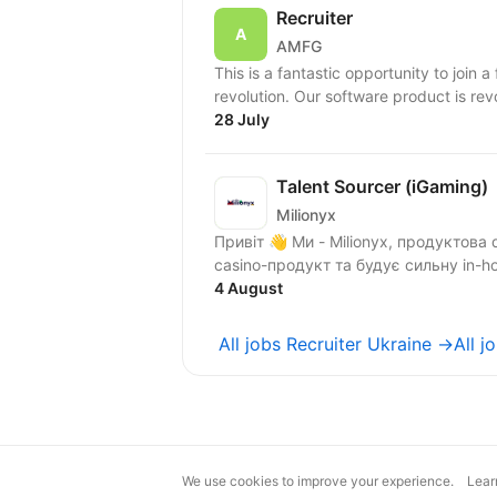
Recruiter
AMFG
This is a fantastic opportunity to join 
revolution. Our software product is rev
28 July
Talent Sourcer (iGaming)
Milionyx
Привіт 👋 Ми - Milionyx, продуктова 
4 August
All jobs Recruiter Ukraine →
All 
We use cookies to improve your experience.
Lear
magic@djinni.co
Terms of Use
Sugges