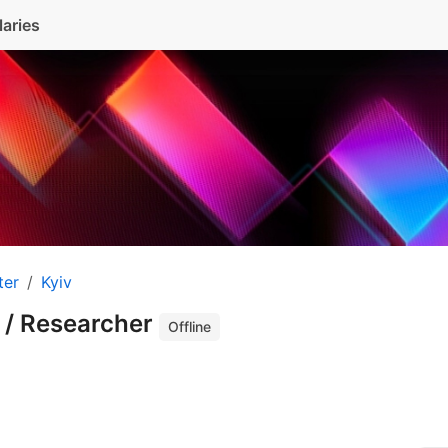
laries
ter
Kyiv
 / Researcher
Offline