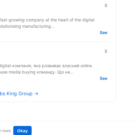
$
a fast-growing company at the heart of the digital
olutionising manufacturing...
See
$
digital-компанія, яка розвиває власний online
casino-продукт та будує сильну in-house media buying команду. Що на...
See
jobs King Group →
Okay
n more
t an idea
Remote tech jobs in Europe