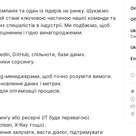
O
панія та один із лідерів на ринку. Шукаємо
який стане ключовою частиною нашої команди та
Of
спеціалістів в індустрії. Ми подбаємо, щоб
Uk
 оціненим і гідно винагородженим.
Co
U
dIn, GitHub, спільноти, бази даних.
E
ніки сорсингу.
ing-менеджерами, щоб точно розуміти вимоги.
оновлення даних і метрик.
для оптимізації процесів.
ингу або ресерчі (IT буде перевагою).
lean, X-Ray тощо).
міння залучати, вести діалог, підтримувати