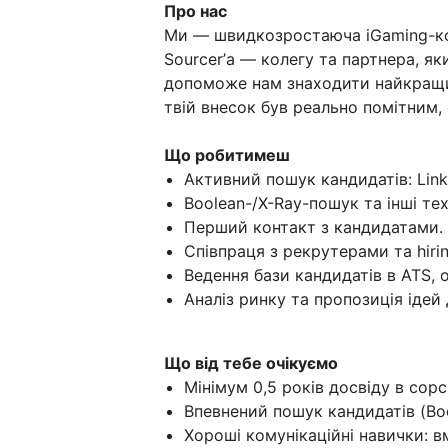
Про нас
Ми — швидкозростаюча iGaming-ком
Sourcer’а — колегу та партнера, 
допоможе нам знаходити найкращих 
твій внесок був реально помітним,
Що робитимеш
Активний пошук кандидатів: Linke
Boolean-/X-Ray-пошук та інші тех
Перший контакт з кандидатами.
Співпраця з рекрутерами та hir
Ведення бази кандидатів в ATS, 
Аналіз ринку та пропозиція ідей 
Що від тебе очікуємо
Мінімум 0,5 років досвіду в сорс
Впевнений пошук кандидатів (Boo
Хороші комунікаційні навички: в