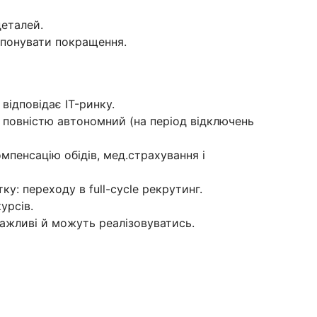
деталей.
опонувати покращення.
відповідає IT-ринку.
, повністю автономний (на період відключень
мпенсацію обідів, мед.страхування і
у: переходу в full-cycle рекрутинг.
урсів.
 важливі й можуть реалізовуватись.