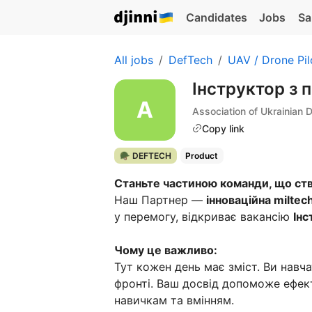
Candidates
Jobs
Sa
All jobs
DefTech
UAV / Drone Pil
Інструктор з 
Association of Ukrainian
Copy link
🪖 DEFTECH
Product
Станьте частиною команди, що ств
Наш Партнер —
інноваційна miltec
у перемогу, відкриває вакансію
Інс
Чому це важливо:
Тут кожен день має зміст. Ви навч
фронті. Ваш досвід допоможе ефе
навичкам та вмінням.