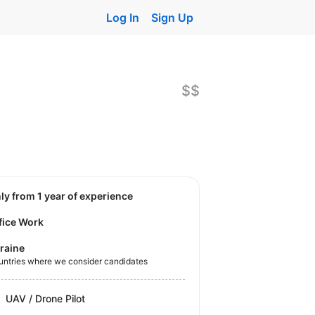
Log In
Sign Up
$$
nly from 1 year of experience
fice Work
raine
untries where we consider candidates
UAV / Drone Pilot