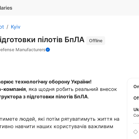
laries
ot
Kyiv
підготовки пілотів БпЛА
Offline
 Defense Manufacturers
орює технологічну оборону України!
O
h-компанія
, яка щодня робить реальний внесок
труктора з підготовки пілотів БпЛА
.
Of
Uk
Co
атимете людей, які потім рятуватимуть життя на
ктивно навчити наших користувачів важливим