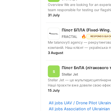
Overview We are looking for an experien
team responsible for testing our flags
31 July
Пілот БПЛА (Fixed-Wing 
🔥
FRACTAL
RESPONDS QUIC
Ми talanovyti agency — рекрутингова 
компаній. Наш клієнт — українська m
3 August
Пілот БпЛА (літакового 
Stellar Jet
Stellar Jet — це мультидисциплінар
Наші проєкти вже довели свою ефект
15 July
All jobs UAV / Drone Pilot Ukrai
All jobs Association of Ukrainia