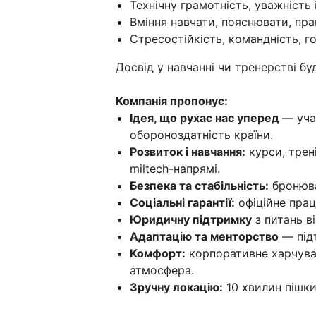
Технічну грамотність, уважність і
Вміння навчати, пояснювати, пр
Стресостійкість, командність, г
Досвід у навчанні чи тренерстві бу
Компанія пропонує:
Ідея, що рухає нас уперед
— уча
обороноздатність країни.
Розвиток і навчання:
курси, трені
miltech-напрямі.
Безпека та стабільність:
бронюва
Соціальні гарантії:
офіційне прац
Юридичну підтримку
з питань ві
Адаптацію та менторство
— підт
Комфорт:
корпоративне харчуван
атмосфера.
Зручну локацію:
10 хвилин пішки