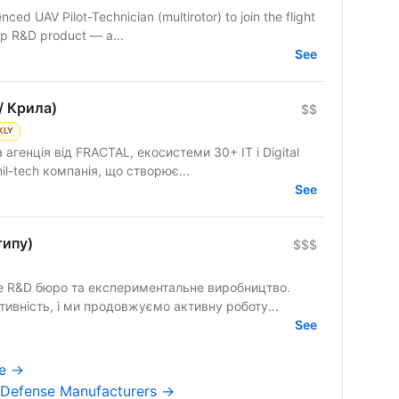
ced UAV Pilot-Technician (multirotor) to join the flight
hip R&D product — a...
See
/ Крила)
$$
KLY
агенція від FRACTAL, екосистеми 30+ IT і Digital
il-tech компанія, що створює...
See
типу)
$$$
не R&D бюро та експериментальне виробництво.
ивність, і ми продовжуємо активну роботу...
See
ne →
n Defense Manufacturers →