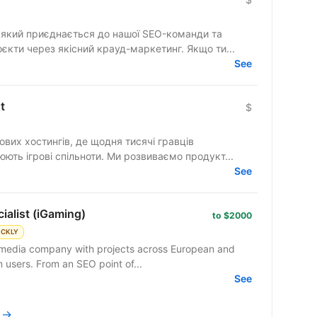
, який приєднається до нашої SEO-команди та
кти через якісний крауд-маркетинг. Якщо ти...
See
t
$
рових хостингів, де щодня тисячі гравців
ють ігрові спільноти. Ми розвиваємо продукт...
See
ialist (iGaming)
to $2000
ICKLY
ts media company with projects across European and
n users. From an SEO point of...
See
h →