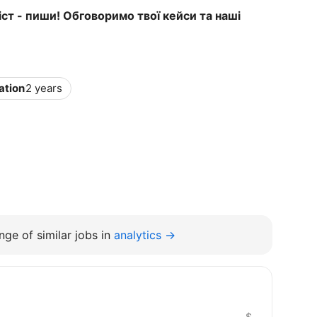
ст - пиши! Обговоримо твої кейси та наші
ation
2 years
ge of similar jobs in
analytics →
$