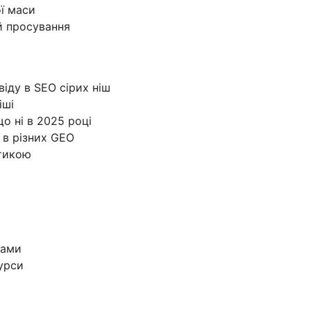
ї маси
й просування
іду в SEO сірих ніш
іші
о ні в 2025 році
 в різних GEO
атикою
тами
сурси