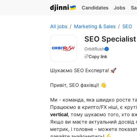
Candidates
Jobs
Sa
All jobs
Marketing & Sales
SEO
SEO Specialist
OrbitRush
Copy link
Шукаємо SEO Експерта! 🚀
Привіт, SEO фахівці! 👋
Ми - команда, яка швидко росте т
Працюємо в крипто/FX ніші, є крут
vertical
, тому шукаємо того, хто в
Якщо ви маєте актуальний досвід п
метрик, і головне - можете показат
давайте знайомитись! 💪