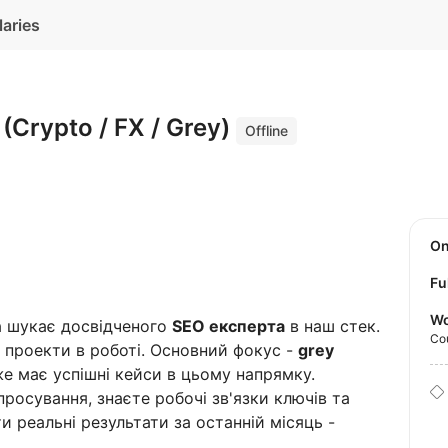
laries
 (Crypto / FX / Grey)
Offline
O
Fu
Wo
а шукає досвідченого
SEO експерта
в наш стек.
Co
і проекти в роботі. Основний фокус -
grey
же має успішні кейси в цьому напрямку.
росування, знаєте робочі зв'язки ключів та
и реальні результати за останній місяць -