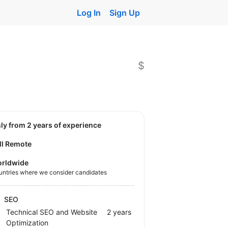
Log In
Sign Up
$
nly from 2 years of experience
ll Remote
rldwide
untries where we consider candidates
SEO
Technical SEO and Website
2 years
Optimization