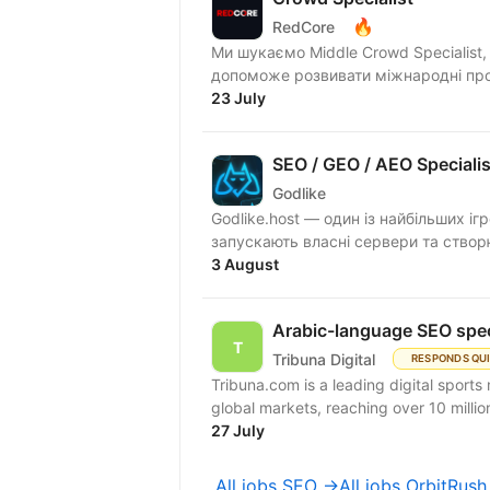
🔥
RedCore
Ми шукаємо Middle Crowd Specialist
допоможе розвивати міжнародні проє
23 July
SEO / GEO / AEO Specialis
Godlike
Godlike.host — один із найбільших іг
запускають власні сервери та створю
3 August
Arabic-language SEO spec
Tribuna Digital
RESPONDS QU
Tribuna.com is a leading digital spor
global markets, reaching over 10 millio
27 July
All jobs SEO →
All jobs OrbitRus