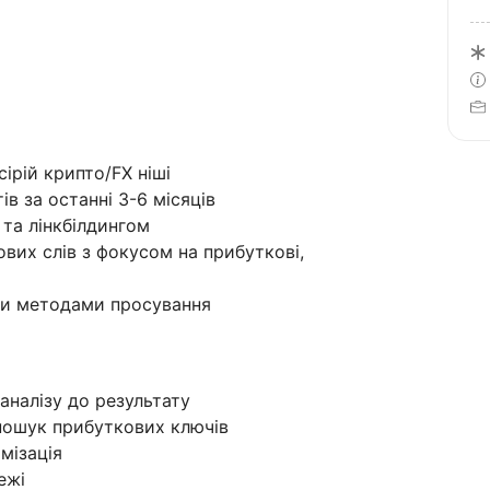
ірій крипто/FX ніші
в за останні 3-6 місяців
 та лінкбілдингом
вих слів з фокусом на прибуткові,
ми методами просування
аналізу до результату
 пошук прибуткових ключів
мізація
ежі