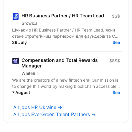
HR Business Partner / HR Team Lead
$$$
Growica
Шукаємо HR Business Partner / HR Team Lead, який
стане стратегічним партнером для фаундерів та C-
level і візьме на себе повну трансформацію HR-
29 July
See
напрямку...
Compensation and Total Rewards
$$$$
Manager
WhiteBIT
We are the creators of a new fintech era! Our mission is
to change this world by making blockchain accessible
to everyone in everyday life. WhiteBIT is a...
7 August
See
All jobs HR Ukraine →
All jobs EverGreen Talent Partners →