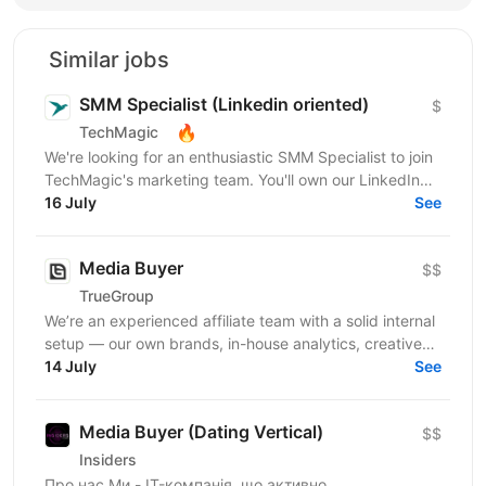
Similar jobs
SMM Specialist (Linkedin oriented)
$
🔥
TechMagic
We're looking for an enthusiastic SMM Specialist to join
TechMagic's marketing team. You'll own our LinkedIn
presence across multiple company profiles,...
16 July
See
Media Buyer
$$
TrueGroup
We’re an experienced affiliate team with a solid internal
setup — our own brands, in-house analytics, creative
and product teams, and years of media buying...
14 July
See
Media Buyer (Dating Vertical)
$$
Insiders
Про нас Ми - IT-компанія, що активно