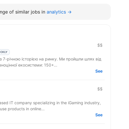
nge of similar jobs in
analytics →
$$
ICKLY
 з 7-річною історією на ринку. Ми пройшли шлях від
вноцінної екосистеми: 150+...
See
$$
based IT company specializing in the iGaming industry,
use products in online...
See