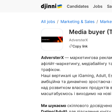
Candidates
Jobs
Sa
All jobs
Marketing & Sales
Marke
Media buyer (T
AdversterX
Copy link
AdversterX
— маркетингова реклам
афілійт-маркетингу, медіабайїнгу т
трафіком.
Наші вертикалі це iGaming, Adult, E
амбіційна та динамічно зростаюча
над розвитком власних продуктів в 
масштабуємось і виходимо на нові 
Ми шукаємо
скіллового досвідчен
Dating/Adult)
для підсилення юніту.