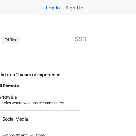
Log In
Sign Up
)
$$$
Offline
nly from 2 years of experience
ll Remote
rldwide
untries where we consider candidates
Social Media
Employment: Fulltime