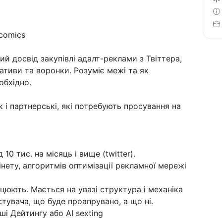
 comics
й досвід закупівлі адалт-реклами з Твіттера,
еативи та воронки. Розуміє межі та як
обхідно.
к і партнерські, які потребують просування на
10 тис. на місяць і вище (twitter).
нету, алгоритмів оптимізації рекламної мережі
ацюють. Мається на увазі структура і механіка
тувача, що буде проапрувано, а що ні.
ші Дейтингу або АІ sexting