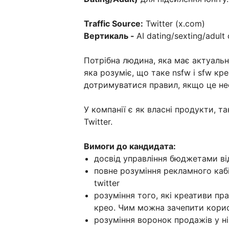
Traffic Source:
Twitter (x.com)
Вертикаль -
AI dating/sexting/adult
Потрібна людина, яка має актуальни
яка розуміє, що таке nsfw і sfw кр
дотримуватися правил, якщо це не
У компанії є як власні продукти, та
Twitter.
Вимоги до кандидата:
досвід управління бюджетами від 
повне розуміння рекламного кабі
twitter
розуміння того, які креативи пр
крео. Чим можна зачепити корис
розуміння воронок продажів у ні