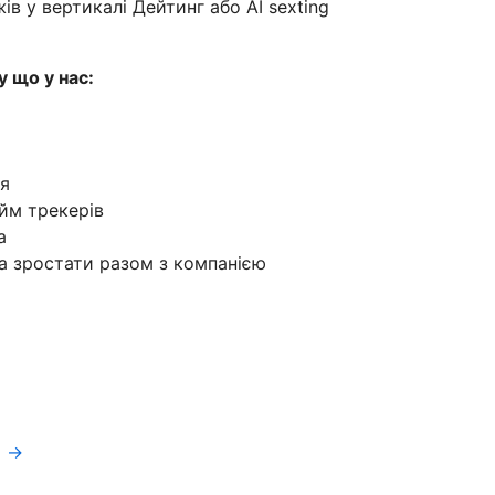
в у вертикалі Дейтинг або АІ sexting
 що у нас:
ня
айм трекерів
а
та зростати разом з компанією
a →