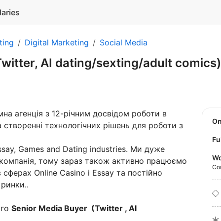
laries
ting
Digital Marketing
Social Media
witter, AI dating/sexting/adult comics
на агенція з 12-річним досвідом роботи в
O
а створенні технологічних рішень для роботи з
Fu
ssay, Games and Dating industries. Ми дуже
Wo
 компанія, тому зараз також активно працюємо
Co
сферах Online Casino і Essay та постійно
ринки..
ого
Senior Media Buyer (Twitter , AI