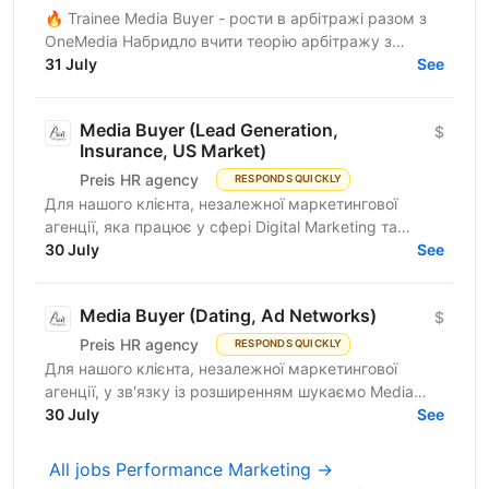
🔥 Trainee Media Buyer - рости в арбітражі разом з
OneMedia Набридло вчити теорію арбітражу з
ютубу? Хочеш вчитися на реальних бюджетах,
31 July
See
реальних кампаніях...
Media Buyer (Lead Generation,
$
Insurance, US Market)
Preis HR agency
RESPONDS QUICKLY
Для нашого клієнта, незалежної маркетингової
агенції, яка працює у сфері Digital Marketing та
Affiliate Marketing, шукаємо Lead Generation
30 July
See
Specialist /...
Media Buyer (Dating, Ad Networks)
$
Preis HR agency
RESPONDS QUICKLY
Для нашого клієнта, незалежної маркетингової
агенції, у зв'язку із розширенням шукаємо Media
Buyer (Dating, Ad Networks) з можливістю
30 July
See
віддаленої...
All jobs Performance Marketing →