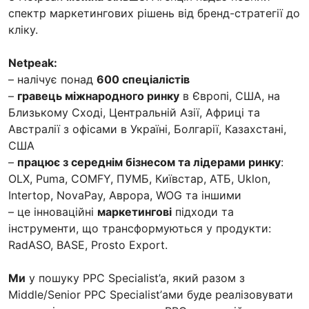
спектр маркетингових рішень від бренд-стратегії до
кліку.
Netpeak:
– налічує понад
600 спеціалістів
–
гравець міжнародного ринку
в Європі, США, на
Близькому Сході, Центральній Азії, Африці та
Австралії з офісами в Україні, Болгарії, Казахстані,
США
–
працює з середнім бізнесом та лідерами ринку
:
OLX, Puma, COMFY, ПУМБ, Київстар, АТБ, Uklon,
Intertop, NovaPay, Аврора, WOG та іншими
– це інноваційні
маркетингові
підходи та
інструменти, що трансформуються у продукти:
RadASO, BASE, Prosto Export.
Ми
у пошуку PPC Specialist’a, який разом з
Middle/Senior PPC Specialist’ами буде реалізовувати