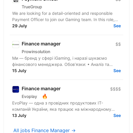
TrueGroup
We are looking for a detail-oriented and responsible
Payment Officer to join our Gaming team. In this role,
you will be responsible for processing customer...
29 July
See
Finance manager
$$
Prowinsolution
Ми — бренд у сфері iGaming, і наразі шукаємо
фінансового менеджера. Обов’язки: • Аналіз та
управління ліквідністю на рахунках у платіжних
15 July
See
системах та...
Finance manager
$$$$
🔥
Evoplay
EvoPlay — одна з провідних продуктових IT-
компаній України, яка працює на міжнародному
ринку та створює комплексні B2B-рішення для
13 July
See
індустрії онлайн-ігор. У...
All jobs Finance Manager →