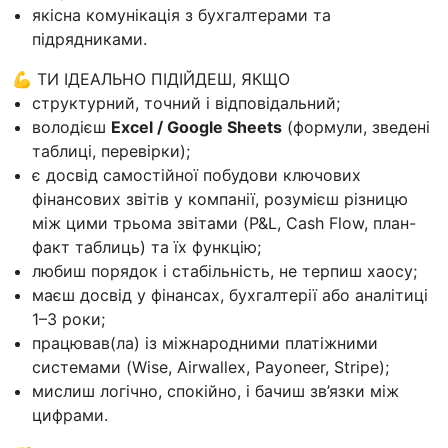
якісна комунікація з бухгалтерами та
підрядниками.
💪 ТИ ІДЕАЛЬНО ПІДІЙДЕШ, ЯКЩО
структурний, точний і відповідальний;
володієш
Excel / Google Sheets
(формули, зведені
таблиці, перевірки);
є досвід самостійної побудови ключових
фінансових звітів у компанії, розумієш різницю
між цими трьома звітами (P&L, Cash Flow, план-
факт таблиць) та їх функцію;
любиш порядок і стабільність, не терпиш хаосу;
маєш досвід у фінансах, бухгалтерії або аналітиці
1–3 роки;
працював(ла) із міжнародними платіжними
системами (Wise, Airwallex, Payoneer, Stripe);
мислиш логічно, спокійно, і бачиш зв’язки між
цифрами.