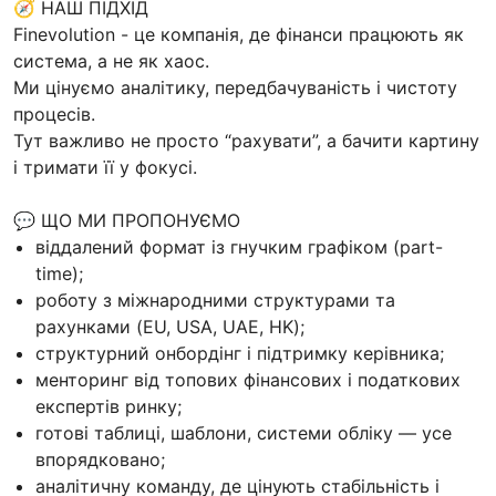
🧭 НАШ ПІДХІД
Finevolution - це компанія, де фінанси працюють як
система, а не як хаос.
Ми цінуємо аналітику, передбачуваність і чистоту
процесів.
Тут важливо не просто “рахувати”, а бачити картину
і тримати її у фокусі.
💬 ЩО МИ ПРОПОНУЄМО
віддалений формат із гнучким графіком (part-
time);
роботу з міжнародними структурами та
рахунками (EU, USA, UAE, HK);
структурний онбордінг і підтримку керівника;
менторинг від топових фінансових і податкових
експертів ринку;
готові таблиці, шаблони, системи обліку — усе
впорядковано;
аналітичну команду, де цінують стабільність і