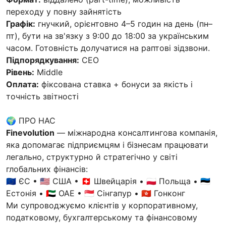
переходу у повну зайнятість
Графік:
гнучкий, орієнтовно 4–5 годин на день (пн–
пт), бути на зв'язку з 9:00 до 18:00 за українським
часом. Готовність долучатися на раптові зідзвони.
Підпорядкування:
CEO
Рівень:
Middle
Оплата:
фіксована ставка + бонуси за якість і
точність звітності
🌍 ПРО НАС
Finevolution
— міжнародна консалтингова компанія,
яка допомагає підприємцям і бізнесам працювати
легально, структурно й стратегічно у світі
глобальних фінансів:
🇪🇺 ЄС • 🇺🇸 США • 🇨🇭 Швейцарія • 🇵🇱 Польща • 🇪🇪
Естонія • 🇦🇪 ОАЕ • 🇸🇬 Сінгапур • 🇭🇰 Гонконг
Ми супроводжуємо клієнтів у корпоративному,
податковому, бухгалтерському та фінансовому