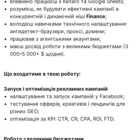
впевнено працюєш з Keitaro та Google Sheets;
розумієш, як будувати ефективні кампанії в
конкурентній і динамічній ніші
Finance
;
володієш навичками технічного налаштування:
антидетект-браузери, проксі, домени;
працював з агентськими акаунтами;
маєш досвід роботи з великими бюджетами (3
000–5 000+ $ щодня).
Що входитиме в твою роботу:
Запуск і оптимізація рекламних кампаній
налаштування та запуск кампаній у Facebook;
тестування офферів, креативів і лендингів для
різних GEO;
оптимізація за KPI: CTR, CR, CPA, ROI, FTD.
Робота з великими бюджетами