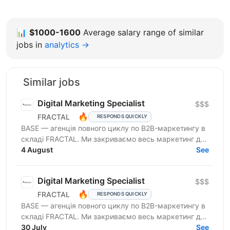
📊
$1000-1600
Average salary range of similar
jobs in
analytics →
Similar jobs
Digital Marketing Specialist
$$$
🔥
FRACTAL
RESPONDS QUICKLY
BASE — агенція повного циклу по B2B-маркетингу в
складі FRACTAL. Ми закриваємо весь маркетинг для
клієнта — від SEO та контексту до YouTube-
4 August
See
подкастів,...
Digital Marketing Specialist
$$$
🔥
FRACTAL
RESPONDS QUICKLY
BASE — агенція повного циклу по B2B-маркетингу в
складі FRACTAL. Ми закриваємо весь маркетинг для
клієнта — від SEO та контексту до YouTube-
30 July
See