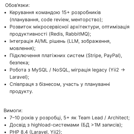
Обов’язки:
Керування командою 15+ розробників
(планування, code review, менторство);
Розвиток мікросервісної архітектури, оптимізація
продуктивності (Redis, RabbitMQ);
Інтеграція AI/ML рішень (LLM, зображення,
мовлення);
Підключення платіжних систем (Stripe, PayPal),
безпека;
Робота з MySQL / NoSQL, міграція legacy (Yii2 →
Laravel);
Співпраця з бізнесом, участь у плануванні
продукту.
Вимоги:
7–10 років у розробці, 5+ як Team Lead / Architect;
Досвід з highload-системами (БД >1M записів);
PHP 8.4 (Laravel, Yii2);