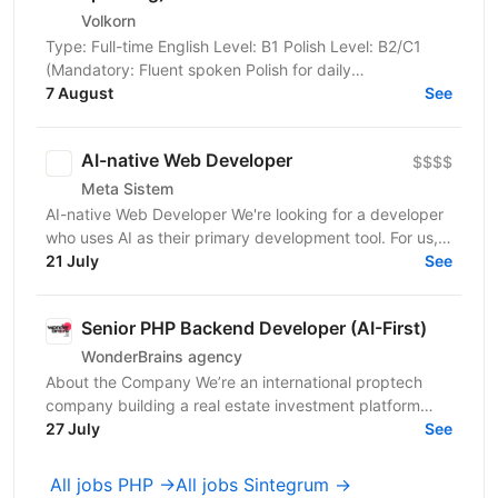
Volkorn
Type: Full-time English Level: B1 Polish Level: B2/C1
(Mandatory: Fluent spoken Polish for daily
communication) Position Overview We are looking for
7 August
See
an...
AI-native Web Developer
$$$$
Meta Sistem
AI-native Web Developer We're looking for a developer
who uses AI as their primary development tool. For us,
it's not about how many lines of code you write...
21 July
See
Senior PHP Backend Developer (AI-First)
WonderBrains agency
About the Company We’re an international proptech
company building a real estate investment platform
that enables investors to co-own income-generating...
27 July
See
All jobs PHP →
All jobs Sintegrum →