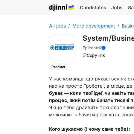
Candidates
Jobs
Sa
All jobs
More development
Busin
System/Busine
EpicentrK
Copy link
Product
У нас команда, що рухається як ста
нас не просто “робота”, а місце, д
буває — коли твої ідеї, чи навіть 
процес, який потім бачать тисячі пр
Якщо тебе драйвить технологічний
можливість бачити результат свої
Кого шукаємо (і чому саме тебе):