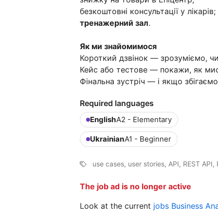
безкоштовні консультації у лікарів;
тренажерний зал
.
Як ми знайомимося
Короткий дзвінок — зрозуміємо, чи
Кейс або тестове — покажи, як ми
Фінальна зустріч — і якщо збігаєм
Required languages
English
A2 - Elementary
Ukrainian
A1 - Beginner
use cases, user stories, API, REST AP
The job ad is no longer active
Look at the current
jobs Business An