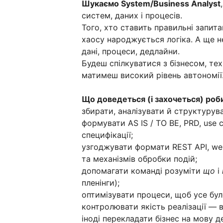
Шукаємо System/Business Analyst
систем, даних і процесів.
Того, хто ставить правильні запита
хаосу народжується логіка. А ще не
дані, процеси, дедлайни.
Будеш спілкуватися з бізнесом, те
матимеш високий рівень автономії
Що доведеться (і захочеться) роб
збирати, аналізувати й структурува
формувати AS IS / TO BE, PRD, use cas
специфікації;
узгоджувати формати REST API, web
та механізмів обробки подій;
допомагати команді розуміти
що
і
пленінги);
оптимізувати процеси, щоб усе було
контролювати якість реалізації — в
іноді перекладати бізнес на мову д