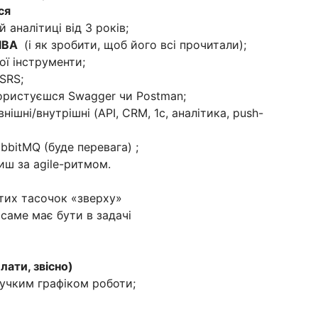
ся
 аналітиці від 3 років;
IIBA
(і як зробити, щоб його всі прочитали);
вої інструменти;
SRS;
користуєшся Swagger чи Postman;
нішні/внутрішні (API, CRM, 1с, аналітика, push-
bbitMQ (буде перевага) ;
ш за agile-ритмом.
стих тасочок «зверху»
саме має бути в задачі
ати, звісно)
нучким графіком роботи;