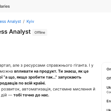
laries
ess Analyst
Kyiv
ss Analyst
Offline
ртап, але з ресурсами справжнього гіганта. І у
O
е можна
впливати на продукт. Ти знаєш, як це
твої “а що, якщо зробити так…” запускають
Of
одавців по всій країні.
Uk
 розвиток, автоматизація, системне мислення й
Co
х дій —
тобі точно до нас.
E
U