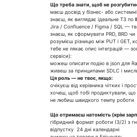
Що треба знати, щоб не розгубити
маєш досвід у бізнес- або системній
знаєш, як виглядає ідеальне ТЗ по
Jira / Confluence / Figma / SQL — т
знаєш, як сформувати PRD, BRD чи 
розумієш різницю між PUT і GET, 
тебе не лякає опис інтеграцій — зов
сервіси):
можеш описати подію в json для Ra
живеш за принципами SDLC і мисли
Ця роль — не твоє, якщо:
очікуєш від керівника чітких і про
хочеш, щоб тобі продиктували, що 
не любиш швидкого темпу роботи
Що отримаєш натомість (крім зарпл
гібридний формат роботи (3/2) з г
відпустку 24 дні календарні
знижку на товари в Епіцентр;