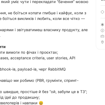
, який уміє чути і перекладати “бачення” мовою
ння, не боїться копати глибше і кайфує, коли з
 боїться викликів і любить, коли все чітко —
хнарями і звітуватимеш власнику продукту, але
.
ити
ти вимоги по фічах і проєктах;
es, acceptance criteria, user stories, API
hook-ів, payload-ів, черг RabbitMQ
навіщо
ми робимо (PBR, грумінги, спринт-
 швидше, простіше й без “ой, забули це в ТЗ”;
ід ідеї до продакшну;
евелоперів і навпаки 😄