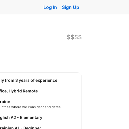
Log In
Sign Up
$$$$
nly from 3 years of experience
fice, Hybrid Remote
raine
untries where we consider candidates
nglish A2 - Elementary
krainian A1 - Beginner