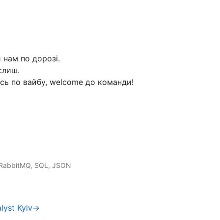
 нам по дорозі.
слиш.
ось по вайбу, welcome до команди!
I, RabbitMQ, SQL, JSON
alyst Kyiv→