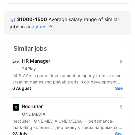
📊
$1000-1500
Average salary range of similar
jobs in
analytics →
Similar jobs
HR Manager
$
24Play
24PLAY is a game development company from Ukraine,
creating games and playable ads in co-development
6 August
and co-production with partners worldwide. Since...
See
Recruiter
$
ONE MEDIA
Recruiter | ONE MEDIA ONE MEDIA — perfomance-
marketing холдинг, лідер ринку у таких напрямках,
як NUTRA та GAMBLING. Ми створюємо потужну
23 July
See