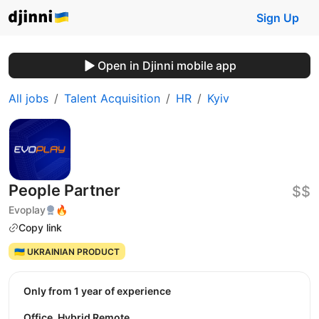
Sign Up
Open in Djinni mobile app
All jobs
Talent Acquisition
HR
Kyiv
People Partner
$$
Evoplay
🔥
Copy link
🇺🇦 UKRAINIAN PRODUCT
Only from 1 year of experience
Office, Hybrid Remote