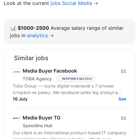
Look at the current
jobs Social Media →
📊
$1000-2500
Average salary range of similar
jobs in
analytics →
Similar jobs
Media Buyer Facebook
$$
TOBA Agency
RESPONDS QUICKLY
Toba Group — група digital-компаній з 7-річною
історією на ринку. Ми пройшли шлях від агенції в
Telegram-маркетингу до повноцінної екосистеми:
16 July
See
150+...
Media Buyer TG
$$
Speedline Hub
Our client is an international product-based IT company