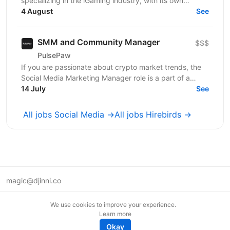
specializing in the iGaming industry, with its own
affiliate program and in-house products in online...
4 August
See
SMM and Community Manager
$$$
PulsePaw
If you are passionate about crypto market trends, the
Social Media Marketing Manager role is a part of a
project specializing in the cryptocurrency area....
14 July
See
All jobs Social Media →
All jobs Hirebirds →
magic@djinni.co
Terms of Use
We use cookies to improve your experience.
Suggest an idea
Learn more
Remote tech jobs in Europe
Okay