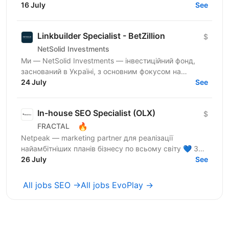
висококонкурентних нішах. Ми активно зростаємо,
16 July
See
масштабуємо...
Linkbuilder Specialist - BetZillion
$
NetSolid Investments
Ми — NetSolid Investments — інвестиційний фонд,
заснований в Україні, з основним фокусом на
SMART-інвестиції. Ми інвестуємо не лише фінанси, а
24 July
See
й експертизу...
In-house SEO Specialist (OLX)
$
🔥
FRACTAL
Netpeak — marketing partner для реалізації
найамбітніших планів бізнесу по всьому світу 💙 З
Netpeak можна більше. Агенція надає повний
26 July
See
спектр...
All jobs SEO →
All jobs EvoPlay →