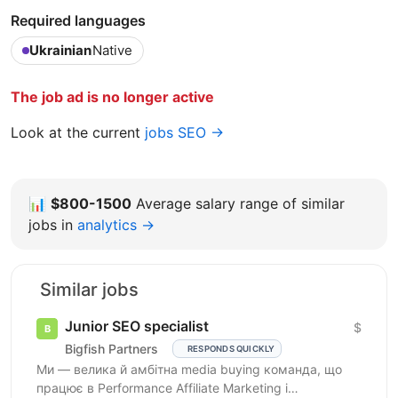
Required languages
Ukrainian
Native
The job ad is no longer active
Look at the current
jobs SEO →
📊
$800-1500
Average salary range of similar
jobs in
analytics →
Similar jobs
Junior SEO specialist
$
Bigfish Partners
RESPONDS QUICKLY
Ми — велика й амбітна media buying команда, що
працює в Performance Affiliate Marketing і