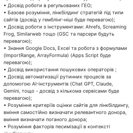
• Досвід роботи в регульованих ГЕО;
• Базове розуміння, лінкбілдинг стратегій під типи
сайтів (досвід у гемблінг-ніші буде перевагою);
• Досвід роботи з інструментами: Ahrefs, Screaming
Frog, Similarweb тощо (GSC та парсери будуть
перевагою);
• Знання Google Docs, Excel та робота з формулами
(ImportRange, ArrayFormula) (Apps Script буде
перевагою);
• Досвід використання пошукових операторів ;
• Досвід автоматизації рутинних процесів за
допомогою AI-інструментів (Chat GPT, Claude,
Gemini, тощо - досвід з кількома сервісами буде
перевагою);
• Розуміння критеріїв оцінки сайтів для лінкбілдингу,
вміння самостійно визначати релевантного донора,
вміння визначати поганого донора;
• Розуміння факторів песимізації в контексті