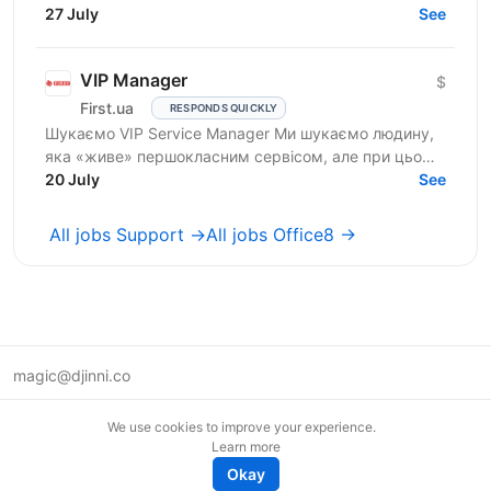
Salary: $900 Who are we? We are a tech company
27 July
See
developing...
VIP Manager
$
First.ua
RESPONDS QUICKLY
Шукаємо VIP Service Manager Ми шукаємо людину,
яка «живе» першокласним сервісом, але при цьому
має «зуби» для продажів. Ти станеш справжнім
20 July
See
консьєржем та...
All jobs Support →
All jobs Office8 →
magic@djinni.co
Terms of Use
We use cookies to improve your experience.
Suggest an idea
Learn more
Remote tech jobs in Europe
Okay