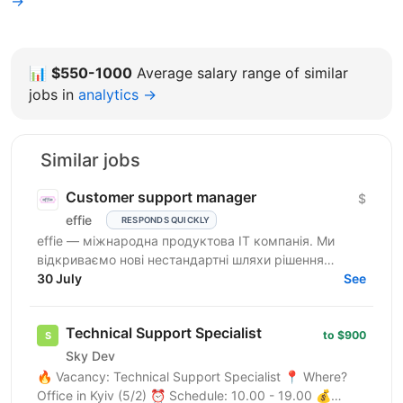
→
📊
$550-1000
Average salary range of similar
jobs in
analytics →
Similar jobs
Customer support manager
$
effie
RESPONDS QUICKLY
effie — міжнародна продуктова IT компанія. Ми
відкриваємо нові нестандартні шляхи рішення
бізнес-викликів, надаючи глобальні хмарні сервіси
30 July
See
(SaaS),...
Technical Support Specialist
to $900
Sky Dev
🔥 Vacancy: Technical Support Specialist 📍 Where?
Office in Kyiv (5/2) ⏰ Schedule: 10.00 - 19.00 💰