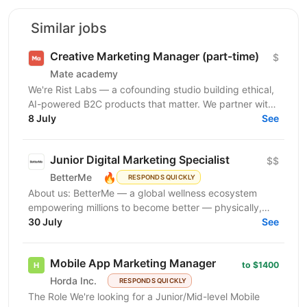
Similar jobs
Creative Marketing Manager (part-time)
$
Mate academy
We're Rist Labs — a cofounding studio building ethical,
AI-powered B2C products that matter. We partner with
sharp founders and top talent to launch...
8 July
See
Junior Digital Marketing Specialist
$$
🔥
BetterMe
RESPONDS QUICKLY
About us: BetterMe — a global wellness ecosystem
empowering millions to become better — physically,
mentally, and emotionally. We build what makes
30 July
See
people...
Mobile App Marketing Manager
to $1400
Horda Inc.
RESPONDS QUICKLY
The Role We're looking for a Junior/Mid-level Mobile