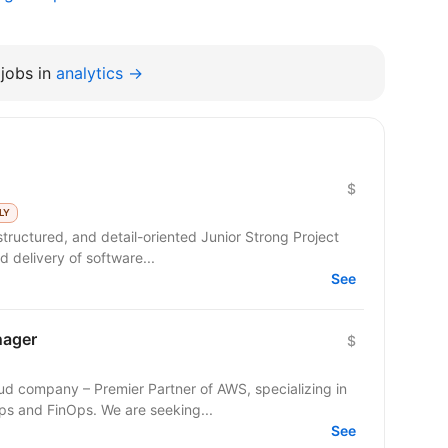
jobs in
analytics →
$
LY
structured, and detail-oriented Junior Strong Project
 delivery of software...
See
nager
$
ud company – Premier Partner of AWS, specializing in
Cloud Architecture, DevOps, DevSecOps and FinOps. We are seeking...
See