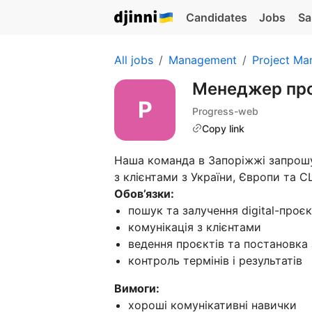
Candidates
Jobs
Sa
All jobs
Management
Project Ma
Менеджер про
Progress-web
Copy link
Наша команда в Запоріжжі запро
з клієнтами з України, Європи та 
Обов’язки:
пошук та залучення digital-проєк
комунікація з клієнтами
ведення проєктів та постановка
контроль термінів і результатів
Вимоги:
хороші комунікативні навички