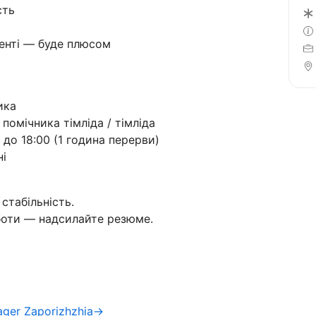
сть
енті — буде плюсом
ика
помічника тімліда / тімліда
0 до 18:00 (1 година перерви)
ні
стабільність.
боти — надсилайте резюме.
ager Zaporizhzhia→