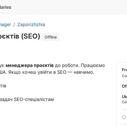
laries
nager
Zaporizhzhia
єктів (SEO)
Offline
шує
менеджера проєктів
до роботи. Працюємо
f
США. Якщо хочеш увійти в SEO — навчимо.
Con
тів
Of
Uk
 задач SEO-спеціалістам
Co