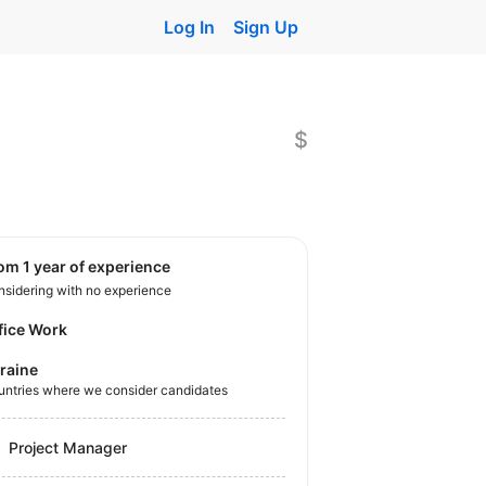
Log In
Sign Up
$
rom 1 year of experience
sidering with no experience
fice Work
raine
untries where we consider candidates
Project Manager