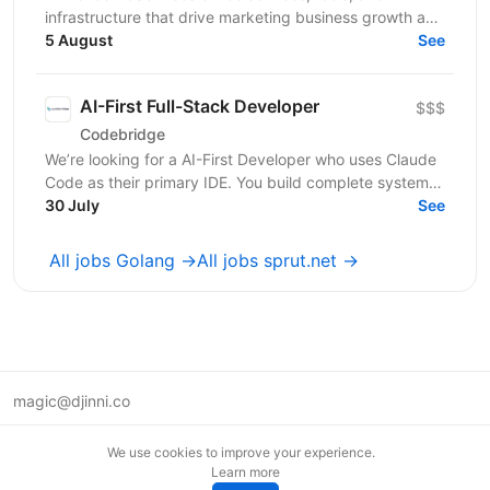
infrastructure that drive marketing business growth and
help teams scale efficiently. Every day, we tackle...
5 August
See
AI-First Full-Stack Developer
$$$
Codebridge
We’re looking for a AI-First Developer who uses Claude
Code as their primary IDE. You build complete systems
from schema to deploy, understand agentic loops...
30 July
See
All jobs Golang →
All jobs sprut.net →
magic@djinni.co
Terms of Use
We use cookies to improve your experience.
Suggest an idea
Learn more