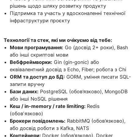
рішень щодо шляху розвитку продукту
Підтримка та участь у вдосконаленні технічної
інфраструктури проєкту
Технології та стек, які ми очікуємо від тебе:
Мови програмування:
Go (досвід 2+ роки), Bash
або інші скриптові мови
Вебфреймворки:
Gin (gin-gonic) або
еквівалентний досвід з Echo, Fiber; робота з Chi
ORM та доступ до БД:
GORM, уміння писати SQL-
запити вручну
Бази даних:
PostgreSQL (обов’язково), MongoDB
або інші NoSQL рішення
Кеш / in-memory / rate limiting:
Redis
(обовʼязково)
Брокери повідомлень:
RabbitMQ (обов’язково),
або досвід роботи з Kafka, NATS
Контейнери:
Docker (обов’язково), Docker