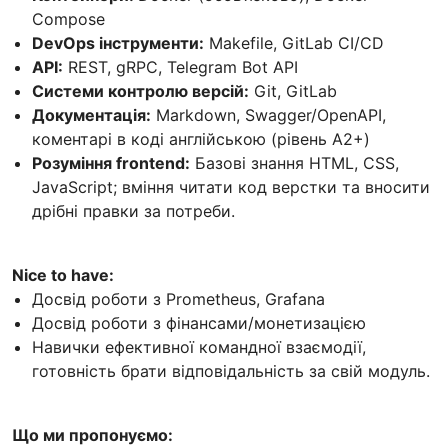
Compose
DevOps інструменти:
Makefile, GitLab CI/CD
API:
REST, gRPC, Telegram Bot API
Системи контролю версій:
Git, GitLab
Документація:
Markdown, Swagger/OpenAPI,
коментарі в коді англійською (рівень A2+)
Розуміння frontend:
Базові знання HTML, CSS,
JavaScript; вміння читати код верстки та вносити
дрібні правки за потреби.
Nice to have:
Досвід роботи з Prometheus, Grafana
Досвід роботи з фінансами/монетизацією
Навички ефективної командної взаємодії,
готовність брати відповідальність за свій модуль.
Що ми пропонуємо: