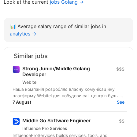
Look at the current
jobs Golang →
📊
Average salary range of similar jobs in
analytics →
Similar jobs
Strong Junior/Middle Golang
$$$
Developer
Webitel
Наша компанія розробляє власну комунікаційну
платформу Webitel для побудови call-центрів будь-
якого рівня складності. Ми забезпечуємо повний
7 August
See
цикл...
Middle Go Software Engineer
$$
Influence Pro Services
InfluenceProServices builds services, tools, and