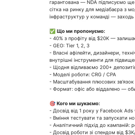
гарантована — NDA підписуємо ще 
сітка на ринку для медіабаєра з м
інфраструктур у команді — заходь 
✅ Що ми пропонуємо:
- 40% з профіту від $20K — залиша
- GEO: Tier 1, 2, 3
- Власні афілейти, дизайнери, техн
внутрішні інструменти для підвище
- Щодня відливаємо 200+ депозиті
- Моделі роботи: CRG / CPA
- Масштабування плюсових зв’язок д
- Формат: офіс або віддалено — о
🎯 Кого ми шукаємо:
- Досвід від 1 року у Facebook Ads
- Вміння тестувати та запускати нов
- Аналітичний підхід до кампаній:
- Досвід роботи зі спендом від $3K