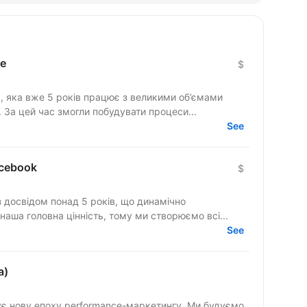
le
$
я, яка вже 5 років працює з великими об’ємами
трафіку та топовими оферами ринку. За цей час змогли побудувати процеси...
See
acebook
$
 досвідом понад 5 років, що динамічно
бітники — наша головна цінність, тому ми створюємо всі...
See
a)
є нову епоху performance-маркетингу. Ми будуємо