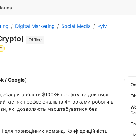
laries
ting
Digital Marketing
Social Media
Kyiv
Crypto)
Offline
LY
 / Google)
O
іабаєри роблять $100K+ профіту та діляться
Of
й кістяк професіоналів із 4+ роками роботи в
Wo
ови, які дозволяють масштабуватися без
Co
E
к і для повноцінних команд. Конфіденційність
U