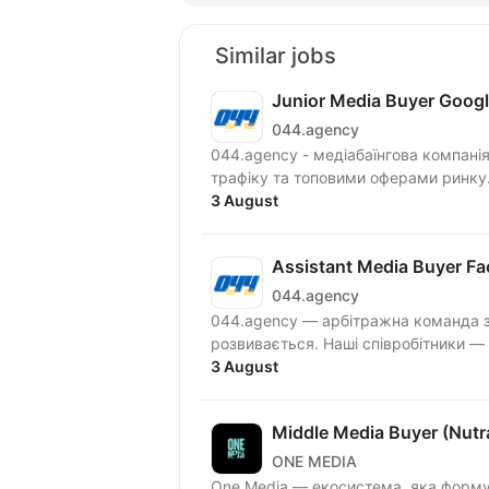
Similar jobs
Junior Media Buyer Goog
044.agency
044.agency - медіабаїнгова компані
3 August
Assistant Media Buyer F
044.agency
044.agency — арбітражна команда з
розвивається. Наші співро
3 August
Middle Media Buyer (Nutr
ONE MEDIA
One Media — екосистема, яка форму