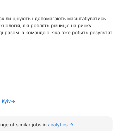
 скіли цінують і допомагають масштабуватись
нологій, які роблять різницю на ринку
і разом із командою, яка вже робить результат
a Kyiv→
nge of similar jobs in
analytics →