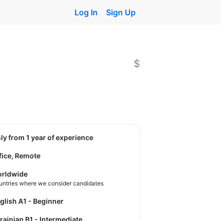
Log In
Sign Up
$
nly from 1 year of experience
fice, Remote
rldwide
untries where we consider candidates
nglish A1 - Beginner
krainian B1 - Intermediate