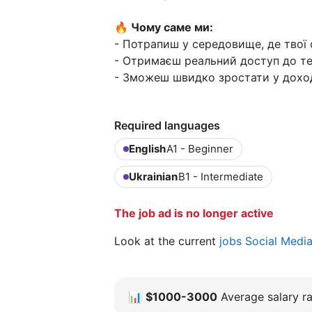
🔥 Чому саме ми:
- Потрапиш у середовище, де твої
- Отримаєш реальний доступ до тех
- Зможеш швидко зростати у доход
Required languages
English
A1 - Beginner
Ukrainian
B1 - Intermediate
The job ad is no longer active
Look at the current
jobs Social Medi
📊
$1000-3000
Average salary ra