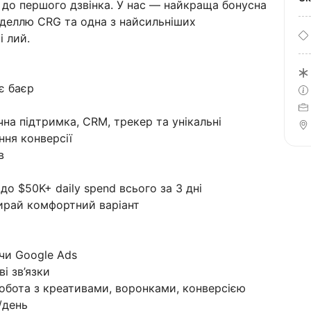
до першого дзвінка. У нас — найкраща бонусна
оделлю CRG та одна з найсильніших
і лий.
є баєр
ічна підтримка, CRM, трекер та унікальні
ння конверсії
в
о $50K+ daily spend всього за 3 дні
бирай комфортний варіант
 чи Google Ads
і зв’язки
 робота з креативами, воронками, конверсією
/день