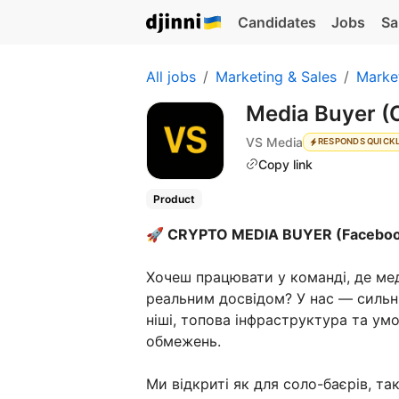
Candidates
Jobs
Sa
All jobs
Marketing & Sales
Marke
Media Buyer (
VS Media
RESPONDS QUICK
Copy link
Product
🚀 CRYPTO MEDIA BUYER (Facebook
Хочеш працювати у команді, де мед
реальним досвідом? У нас — сильни
ніші, топова інфраструктура та ум
обмежень.
Ми відкриті як для соло-баєрів, та