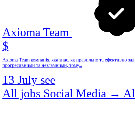
Axioma Team
$
Axioma Team компанія, яка знає, як правильно та ефективно зал
прогресивними та незламними, тому...
13 July
see
All jobs Social Media →
Al