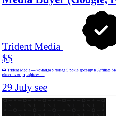
Trident Media
$$
🔱 Trident Media — команда з понад 5 років досвіду в Affiliate
рішеннями, трафіком і...
29 July
see