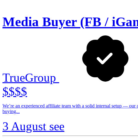
Media Buyer (FB / iGa
TrueGroup
$$$$
We’re an experienced affiliate team with a solid internal setup — our
buying...
3 August
see