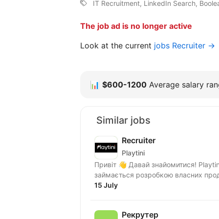
IT Recruitment, LinkedIn Search, Boole
The job ad is no longer active
Look at the current
jobs Recruiter →
📊
$600-1200
Average salary rang
Similar jobs
Recruiter
Playtini
Привіт 👋 Давай знайомитися! Playtini — українська ІТ компанія, яка з 2014 року
займається розробкою власних проду
15 July
Рекрутер