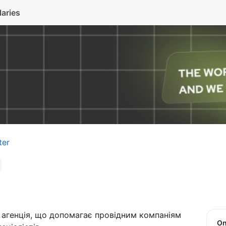
laries
ter
агенція, що допомагає провідним компаніям
O