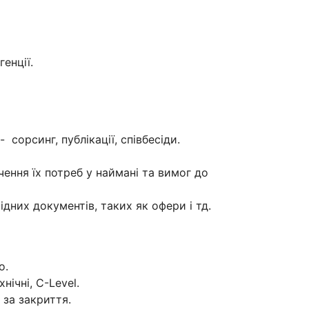
енції.
сорсинг, публікації, співбесіди.
чення їх потреб у наймані та вимог до
дних документів, таких як офери і тд.
о.
хнічні, С-Level.
 за закриття.