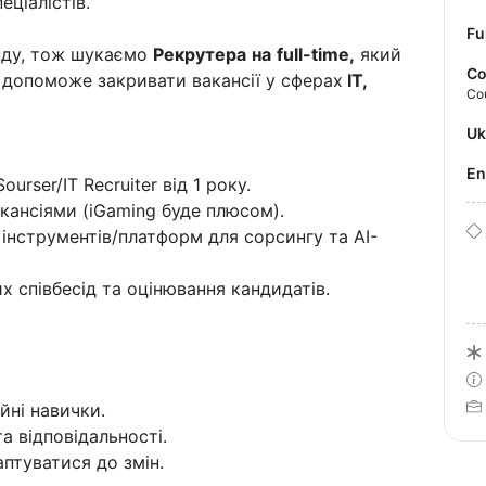
ціалістів.
Fu
ду, тож шукаємо
Рекрутера
на
full-time,
який
Co
 допоможе закривати вакансії у сферах
IT,
Co
U
E
urser/IT Recruiter від 1 року.
акансіями (iGaming буде плюсом).
інструментів/платформ для сорсингу та AI-
 співбесід та оцінювання кандидатів.
ійні навички.
а відповідальності.
птуватися до змін.