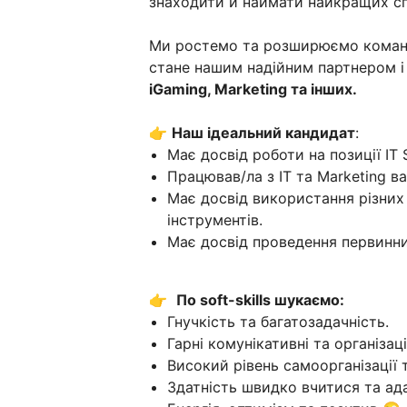
знаходити й наймати найкращих спе
Ми ростемо та розширюємо коман
стане нашим надійним партнером і
iGaming, Marketing та інших.
👉
Наш ідеальний кандидат
:
Має досвід роботи на позиції IT So
Працював/ла з IT та Marketing в
Має досвід використання різних 
інструментів.
Має досвід проведення первинних
👉
По soft-skills шукаємо:
Гнучкість та багатозадачність.
Гарні комунікативні та організац
Високий рівень самоорганізації т
Здатність швидко вчитися та ада