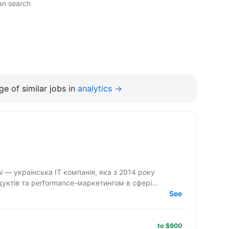
an search
e of similar jobs in
analytics →
ктів та performance-маркетингом в сфері...
See
to $900