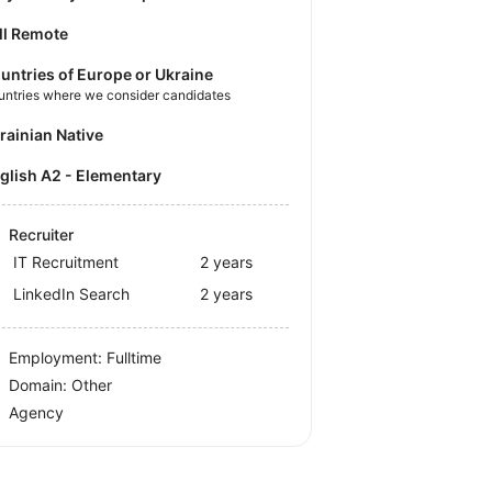
ll Remote
untries of Europe or Ukraine
untries where we consider candidates
krainian Native
nglish A2 - Elementary
Recruiter
IT Recruitment
2 years
LinkedIn Search
2 years
Employment: Fulltime
Domain: Other
Agency