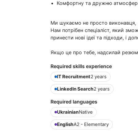
Комфортну та дружню атмосферу
Ми шукаємо не просто виконавця, 
Нам потрібен спеціаліст, який змож
принести нові ідеї та підходи, і д
Якщо це про тебе, надсилай резюм
Required skills experience
IT Recruitment
2 years
LinkedIn Search
2 years
Required languages
Ukrainian
Native
English
A2 - Elementary