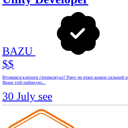
BAZU
$$
Втомився клепати гіперкежуал? Рано чи пізно кожен сильний розробник ставить собі питання: «Те, що я роблю, справді має значення?».
Якщо тобі набридло...
30 July
see