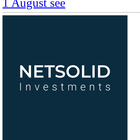
1 August
see