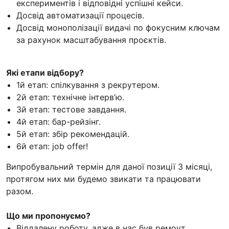
експериментів і відповідні успішні кейси.
Досвід автоматизації процесів.
Досвід монополізації видачі по фокусним ключам
за рахунок масштабування проєктів.
Які етапи відбору?
1й етап: спілкування з рекрутером.
2й етап: технічне інтерв’ю.
3й етап: тестове завдання.
4й етап: бар-рейзінг.
5й етап: збір рекомендацій.
6й етап: job offer!
Випробувальний термін для даної позиції 3 місяці,
протягом них ми будемо звикати та працювати
разом.
Що ми пропонуємо?
Віддалену роботу, адже в нас був ремоут