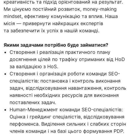
креативність та підхід орієнтований на результат.
Ми цінуємо постійний розвиток, money-making
mindset, ефективну комунікацію та вплив. Наша
місія — привернути найкращих експертів
та забезпечити їх успіх в нашій команді.
Якими задачами потрібно буде займатися?
Створення і реалізація практичного плану
досягнення цілей по трафіку отриманих від HoD
за валідацією з HoS.
Створення і організація роботи команди SEO-
спеціалістів: постановка і контроль виконання
задач, відслідковування навантаження, контроль
наявності необхідних ресурсів для виконання
поставлених задач.
Human-Менеджмент команди SEO-спеціалістів:
Оцінка і грейдинг спеціалістів, відслідковування
перфоменса. Виділення сильних і слабких сторін
членів команди і на базі цього формування PDP.