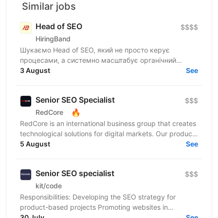
Similar jobs
Head of SEO
$$$$
HiringBand
Шукаємо Head of SEO, який не просто керує
процесами, а системно масштабує органічний
трафік і дохід у висококонкурентних нішах. Потрібен
3 August
See
фахівець із...
Senior SEO Specialist
$$$
🔥
RedCore
RedCore is an international business group that creates
technological solutions for digital markets. Our products
and services cover fintech, marketing,...
5 August
See
Senior SEO specialist
$$$
kit/code
Responsibilities: Developing the SEO strategy for
product-based projects Promoting websites in
competitive and challenging geographic markets...
30 July
See