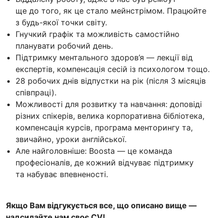
ще до того, як це стало мейнстрімом. Працюйте
з будь-якої точки світу.
Гнучкий графік та можливість самостійно
планувати робочий день.
Підтримку ментального здоров’я — лекції від
експертів, компенсація сесій із психологом тощо.
28 робочих днів відпустки на рік (після 3 місяців
співпраці).
Можливості для розвитку та навчання: доповіді
різних спікерів, велика корпоративна бібліотека,
компенсація курсів, програма менторингу та,
звичайно, уроки англійської.
Але найголовніше: Boosta — це команда
професіоналів, де кожний відчуває підтримку
та набуває впевненості.
Якщо Вам відгукується все, що описано вище —
надсилайте нам своє CV!