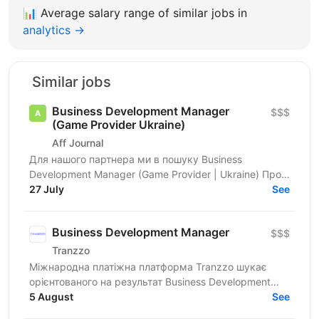
📊
Average salary range of similar jobs in
analytics →
Similar jobs
Business Development Manager
$$$
(Game Provider Ukraine)
Aff Journal
Для нашого партнера ми в пошуку Business
Development Manager (Game Provider | Ukraine) Про
роль Ми шукаємо Business Development Manager,
27 July
See
який стане...
Business Development Manager
$$$
Tranzzo
Міжнародна платіжна платформа Tranzzo шукає
орієнтованого на результат Business Development
Manager, який здатен будувати довгострокові
5 August
See
довірчі відносини з...