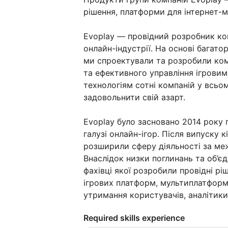
рішення, платформи для інтернет-м
Evoplay — провідний розробник ком
онлайн-індустрії. На основі багато
ми спроектували та розробили ком
та ефективного управління ігрови
технологіям сотні компаній у всьо
задовольнити свій азарт.
Evoplay було засновано 2014 року 
галузі онлайн-ігор. Після випуску 
розширили сферу діяльності за меж
Внаслідок низки поглинань та об’є
фахівці якої розробили провідні ріш
ігрових платформ, мультиплатформ
утримання користувачів, аналітики 
Required skills experience