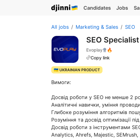
Candidates
Jobs
Sa
All jobs
Marketing & Sales
SEO
SEO Specialis
Evoplay
🔥
Copy link
🇺🇦 UKRAINIAN PRODUCT
Вимоги:
Досвід роботи у SEO не менше 2 ро
Аналітичні навички, уміння проводи
Глибоке розуміння алгоритмів пошу
Розуміння та досвід оптимізації під 
Досвід роботи з інструментами SEO
Analytics, Ahrefs, Majestic, SEMrush,