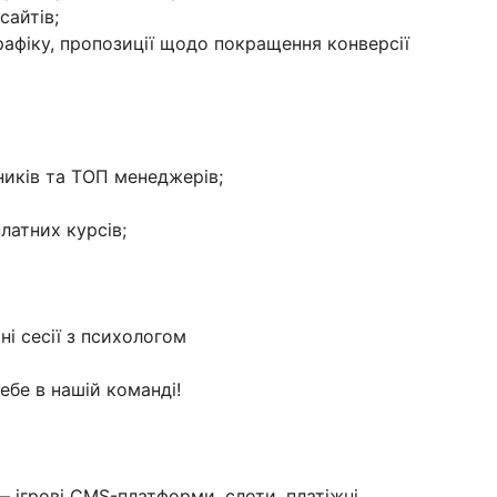
сайтів;
афіку, пропозиції щодо покращення конверсії
ників та ТОП менеджерів;
платних курсів;
ні сесії з психологом
бе в нашій команді!
 ігрові CMS-платформи, слоти, платіжні