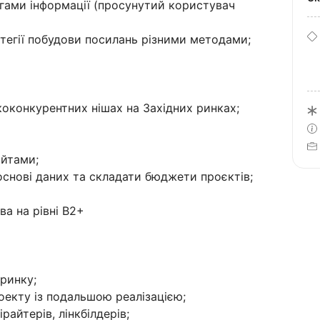
гами інформації (просунутий користувач
ратегії побудови посилань різними методами;
оконкурентних нішах на Західних ринках;
айтами;
основі даних та складати бюджети проєктів;
ва на рівні B2+
 ринку;
оекту із подальшою реалізацією;
райтерів, лінкбілдерів;