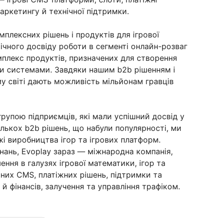
аркетингу й технічної підтримки.
плексних рішень і продуктів для ігрової
річного досвіду роботи в сегменті онлайн-розваг
плекс продуктів, призначених для створення
ми системами. Завдяки нашим b2b рішенням і
му світі дають можливість мільйонам гравців
групою підприємців, які мали успішний досвід у
кількох b2b рішень, що набули популярності, ми
і виробництва ігор та ігрових платформ.
днань, Evoplay зараз — міжнародна компанія,
ення в галузях ігрової математики, ігор та
них CMS, платіжних рішень, підтримки та
й фінансів, залучення та управління трафіком.