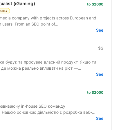
ialist (iGaming)
to $2000
ICKLY
ts media company with projects across European and
n users. From an SEO point of...
See
$$
яка будує та просуває власний продукт. Якщо ти
, де можна реально впливати на ріст —...
See
to $2000
озвиваючу in-house SEO команду
. Нашою основною діяльністю є розробка веб-
See