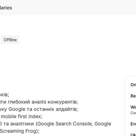
laries
t
Offline
O
ків;
Re
ти глибокий аналіз конкурентів;
Wo
ку Google та останніх апдейтів;
Co
mobile first index;
 та аналітики (Google Search Console, Google
E
 Screaming Frog);
U