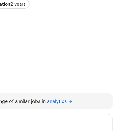
ation
2 years
ge of similar jobs in
analytics →