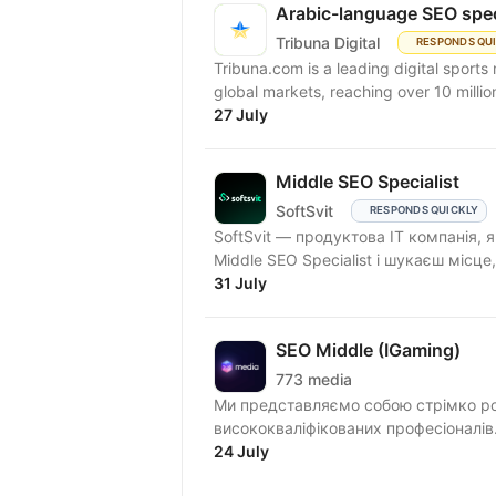
Arabic-language SEO spec
Tribuna Digital
RESPONDS QU
Tribuna.com is a leading digital spor
global markets, reaching over 10 millio
27 July
Middle SEO Specialist
SoftSvit
RESPONDS QUICKLY
SoftSvit — продуктова IT компанія, 
Middle SEO Specialist і шукаєш місце
31 July
SEO Middle (IGaming)
773 media
Ми представляємо собою стрімко р
висококваліфікованих професіоналів
проектів,...
24 July