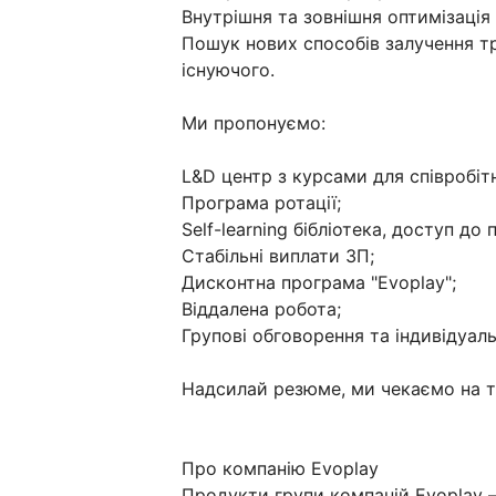
Внутрішня та зовнішня оптимізація 
Пошук нових способів залучення тр
існуючого.
Ми пропонуємо:
L&D центр з курсами для співробіт
Програма ротації;
Self-learning бібліотека, доступ до 
Стабільні виплати ЗП;
Дисконтна програма "Evoplay";
Віддалена робота;
Групові обговорення та індивідуаль
Надсилай резюме, ми чекаємо на те
Про компанію Evoplay
Продукти групи компаній Evoplay —